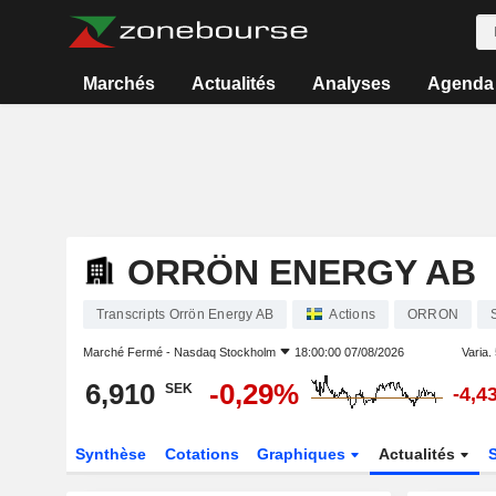
Marchés
Actualités
Analyses
Agenda
ORRÖN ENERGY AB
Transcripts Orrön Energy AB
Actions
ORRON
Marché Fermé -
Nasdaq Stockholm
18:00:00 07/08/2026
Varia. 
6,910
-0,29%
SEK
-4,4
Synthèse
Cotations
Graphiques
Actualités