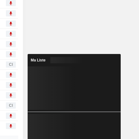
Ma Liste
CI
CI