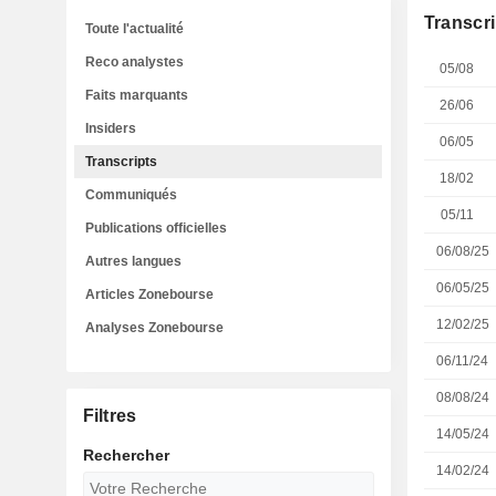
Transcri
Toute l'actualité
Reco analystes
05/08
Faits marquants
26/06
Insiders
06/05
Transcripts
18/02
Communiqués
05/11
Publications officielles
06/08/25
Autres langues
06/05/25
Articles Zonebourse
12/02/25
Analyses Zonebourse
06/11/24
08/08/24
Filtres
14/05/24
Rechercher
14/02/24