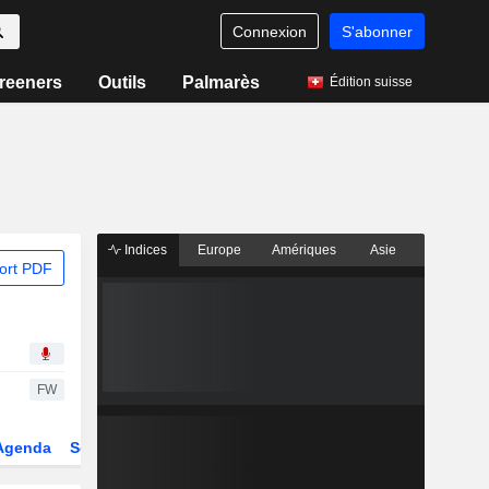
Connexion
S'abonner
reeners
Outils
Palmarès
Édition suisse
Indices
Europe
Amériques
Asie
ort PDF
FW
Agenda
Secteur
Dérivés
Fonds et ETFs