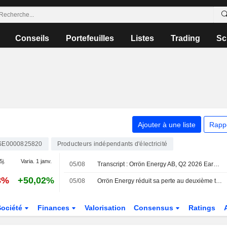
Conseils
Portefeuilles
Listes
Trading
Sc
Ajouter à une liste
Rapp
SE0000825820
Producteurs indépendants d'électricité
5j.
Varia. 1 janv.
05/08
Transcript : Orrön Energy AB, Q2 2026 Earnings Call, Aug 05, 2026
3%
+50,02%
05/08
Orrön Energy réduit sa perte au deuxième trimestre
Société
Finances
Valorisation
Consensus
Ratings