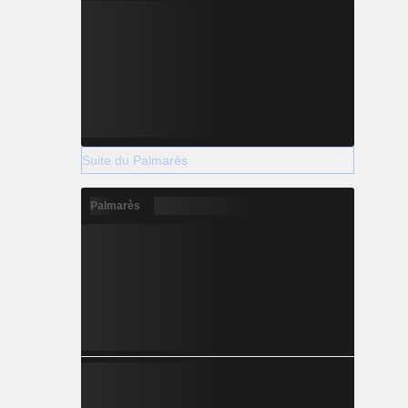
Suite du Palmarès
Palmarès