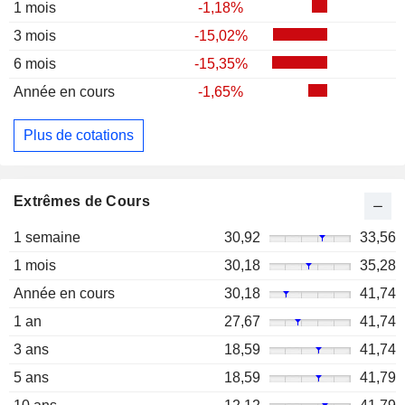
1 mois
-1,18%
3 mois
-15,02%
6 mois
-15,35%
Année en cours
-1,65%
Plus de cotations
Extrêmes de Cours
1 semaine
30,92
33,56
1 mois
30,18
35,28
Année en cours
30,18
41,74
1 an
27,67
41,74
3 ans
18,59
41,74
5 ans
18,59
41,79