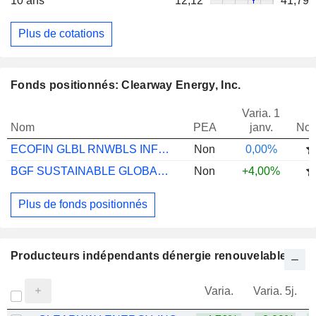
10 ans
12,12
41,79
Plus de cotations
Fonds positionnés: Clearway Energy, Inc.
Varia. 1
Nom
PEA
janv.
Not
ECOFIN GLBL RNWBLS INFRAS UCITS D GBPACC
Non
0,00%
BGF SUSTAINABLE GLOBAL INFRAS E2
Non
+4,00%
Plus de fonds positionnés
Producteurs indépendants dénergie renouvelable
Varia.
Varia. 5j.