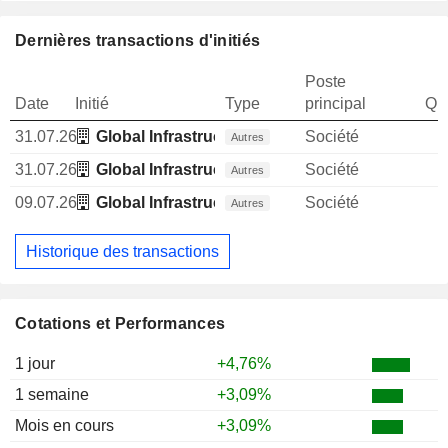
Dernières transactions d'initiés
Poste
Date
Initié
Type
principal
Qua
31.07.26
Global Infrastructure Management LLC
Société
Autres
31.07.26
Global Infrastructure Management LLC
Société
Autres
09.07.26
Global Infrastructure Management LLC
Société
Autres
Historique des transactions
Cotations et Performances
1 jour
+4,76%
1 semaine
+3,09%
Mois en cours
+3,09%