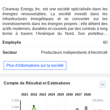
Clearway Energy, Inc. est une société spécialisée dans les
énergies renouvelables. La société investit dans les
infrastructures énergétiques et se concentre sur les
investissements dans les énergies propres ; elle détient des
actifs modernes, durables et couverts par des contrats à long
terme à travers l'Amérique du Nord. Son portefeuille
comprend environ 11,8 gigawatts (GW) de capacité brute
Employés
60
répartis dans 26 États, dont environ 9 GW d'énergie
éolienne, solaire et de systèmes de stockage par batterie,
Secteur
Producteurs indépendants d'électricité
ainsi qu'environ 2,8 GW de capacité de production
conventionnelle réglable qui fournissent des services
essentiels à la fiabilité du réseau. Ses installations en
Plus d'informations sur la société
exploitation comprennent Carlsbad, El Segundo, GenConn
Devon, GenConn Middletown, Marsh Landing et Walnut
Creek. Les projets solaires à grande échelle de la société
comprennent Agua Caliente, Alpine, Avenal, Avra Valley,
Compte de Résultat et Estimations
Blythe, Borrego, Buckthorn Solar, CVSR, Daggett 2, Daggett
3, Desert Sunlight 250, Kansas South, et d’autres. Ses
projets éoliens comprennent Black Rock, Buffalo Bear,
Cedro Hill, Crofton Bluffs, Cedar Creek, et d’autres.