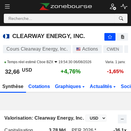
CLEARWAY ENERGY, INC.
32,66
$
+4,76%
CLEARWAY ENERGY, INC.
Cours Clearway Energy, Inc.
Actions
CWEN
U
Temps réel estimé
Cboe BZX
19:54:30 06/08/2026
Varia. 1 janv.
USD
+4,76%
32,66
-1,65%
Synthèse
Cotations
Graphiques
Actualités
Soci
Valorisation: Clearway Energy, Inc.
Capitalisation
3,78 Md
PER 2026 *
-36,1x