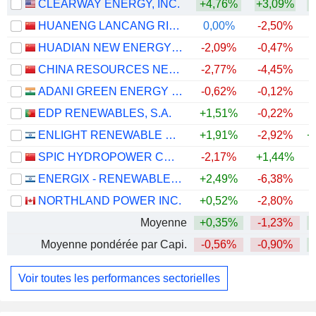
CLEARWAY ENERGY, INC.
+4,76%
+3,09%
HUANENG LANCANG RIVER HYDROPOWER INC.
0,00%
-2,50%
HUADIAN NEW ENERGY GROUP CORPORATION LIMITED
-2,09%
-0,47%
CHINA RESOURCES NEW ENERGY HOLDINGS COMPANY LIMITED
-2,77%
-4,45%
ADANI GREEN ENERGY LIMITED
-0,62%
-0,12%
+
EDP RENEWABLES, S.A.
+1,51%
-0,22%
+
ENLIGHT RENEWABLE ENERGY LTD
+1,91%
-2,92%
+
SPIC HYDROPOWER CO., LTD.
-2,17%
+1,44%
ENERGIX - RENEWABLE ENERGIES LTD.
+2,49%
-6,38%
+
NORTHLAND POWER INC.
+0,52%
-2,80%
Moyenne
+0,35%
-1,23%
+
Moyenne pondérée par Capi.
-0,56%
-0,90%
+
Voir toutes les performances sectorielles