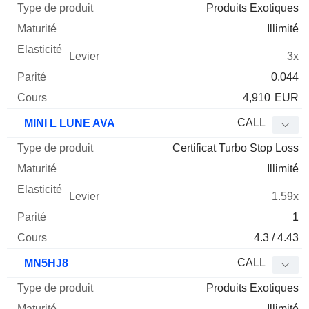
Produits Exotiques
Illimité
3x
0.044
4,910
EUR
CALL
MINI L LUNE AVA
Certificat Turbo Stop Loss
Illimité
1.59x
1
4.3 / 4.43
CALL
MN5HJ8
Produits Exotiques
Illimité