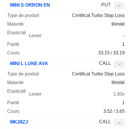
Type
PUT
MINI S ORRON EN
de
Certificat Turbo Stop Loss
Mnemo
Type
produit
Maturité
Elasticité
Levier
Parité
Co
Illimité
-
1
33.15 / 33.19
CALL
MINI L LUNE AVA
Certificat Turbo Stop Loss
Illimité
1.93x
1
3.52 / 3.65
CALL
MK28ZJ