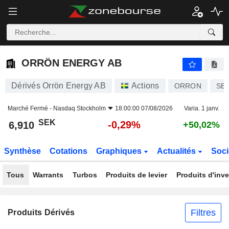
ORRÖN ENERGY AB
6,910
kr
-0,29%
ORRÖN ENERGY AB
Dérivés Orrön Energy AB
Actions
ORRON
SE0
Marché Fermé -
Nasdaq Stockholm
18:00:00 07/08/2026
Varia. 1 janv.
SEK
-0,29%
6,910
+50,02%
Synthèse
Cotations
Graphiques
Actualités
Soci
Tous
Warrants
Turbos
Produits de levier
Produits d'inv
Filtres
Produits Dérivés