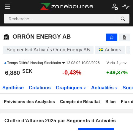
ORRÖN ENERGY AB
6,880
kr
-0,43%
ORRÖN ENERGY AB
Segments d'Activités Orrön Energy AB
Actions
O
Temps Différé
Nasdaq Stockholm
13:08:02 10/08/2026
Varia. 1 janv.
SEK
-0,43%
6,880
+49,37%
Synthèse
Cotations
Graphiques
Actualités
Soci
Prévisions des Analystes
Compte de Résultat
Bilan
Flux d
Chiffre d'Affaires 2025 par Segments d'Activités