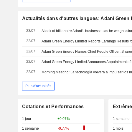
Actualités dans d'autres langues: Adani Green
23/07
A look at billionaire Adani's businesses as he weighs star
22/07
22/07
Adani Green Energy Names Chief People Officer; Shar
22/07
22/07
Morning Meeting: La tecnología volverá a impulsar los 
Plus d'actualités
Cotations et Performances
Extrême
1 jour
+0,07%
1 semaine
1 semaine
-0,77%
1 mois