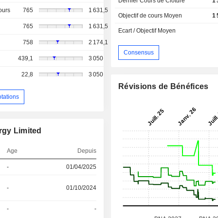
Dernier Cours de Cloture
1
ours
765
1 631,5
Objectif de cours Moyen
1
765
1 631,5
Ecart / Objectif Moyen
758
2 174,1
Consensus
439,1
3 050
22,8
3 050
Révisions de Bénéfices
otations
rgy Limited
Age
Depuis
-
01/04/2025
-
01/10/2024
-
-