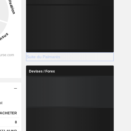
Suite du Palmarès
Devises / Forex
s
at
ACHETER
8