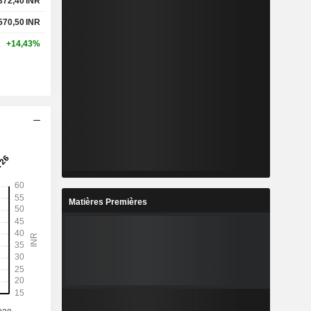
 372,40
INR
 570,50
INR
+14,43%
Matières Premières