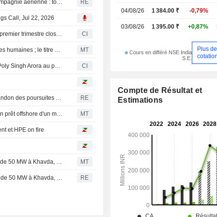
Le milliardaire Gautam Adani envisage de lancer une compagnie aérienne : tour d'horizon de son empire
RE
projets de stockage par pompage.
04/08/26
1 384.00 ₹
-0,79%
gs Call, Jul 22, 2026
03/08/26
1 395.00 ₹
+0,87%
Adani Green Energy Limited publie ses résultats pour le premier trimestre clos le 30 juin 2026
CI
Plus d
Adani Green Energy nomme une directrice des ressources humaines ; le titre plonge de 5 %
MT
Cours en différé NSE India
cotatio
S.E.
Adani Green Energy Limited annonce la nomination de Poly Singh Arora au poste de directrice des ressources humaines, à compter du 22 juillet 2026
CI
Compte de Résultat et
Le procureur fédéral de Brooklyn ne contestera pas l'abandon des poursuites contre le milliardaire indien Gautam Adani
RE
Estimations
Adani Green Energy en discussions préliminaires pour un prêt offshore d'un milliard de dollars
MT
nt et HPE on fire
Adani Green Energy met en service une centrale solaire de 50 MW à Khavda, en Inde
MT
Adani Green Energy : mise en service d'un projet solaire de 50 MW à Khavda, dans le Gujarat
RE