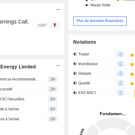
rnings Call,
Plus de données financières
22/07
Notations
Trader
Investisseur
Energy Limited
Globale
ADANI GREEN ENERGY LIMITED : Jefferies & Co. maintient sa recommandation à l'achat
ZM
Qualité
positif
ZM
ESG MSCI
ICI Securities
ZM
e à l'achat
ZM
s à l'achat
ZM