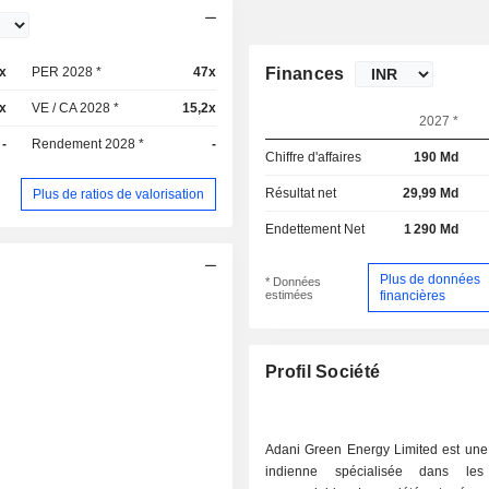
x
PER 2028 *
47x
Finances
x
VE / CA 2028 *
15,2x
2027 *
-
Rendement 2028 *
-
Chiffre d'affaires
190 Md
Résultat net
29,99 Md
Plus de ratios de valorisation
Endettement Net
1 290 Md
Plus de données
* Données
estimées
financières
Profil Société
Adani Green Energy Limited est une 
indienne spécialisée dans les