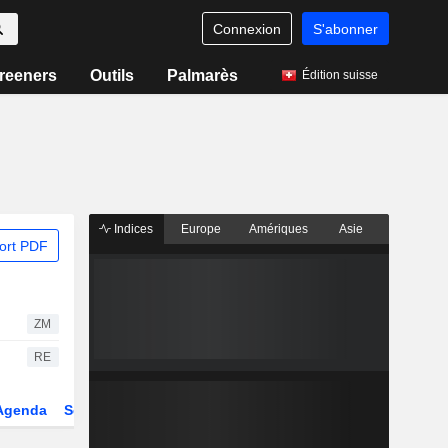
Connexion
S'abonner
reeners
Outils
Palmarès
Édition suisse
Indices
Europe
Amériques
Asie
ort PDF
ZM
RE
Agenda
Secteur
Dérivés
Fonds et ETFs