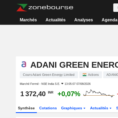
Marchés
Actualités
Analyses
Agenda
ADANI GREEN ENERG
Cours Adani Green Energy Limited
Actions
ADANI
Marché Fermé -
NSE India S.E.
13:05:07 07/08/2026
1 372,40
+0,07%
INR
Synthèse
Cotations
Graphiques
Actualités