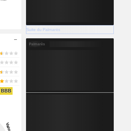
Suite du Palmarès
Palmarès
BBB