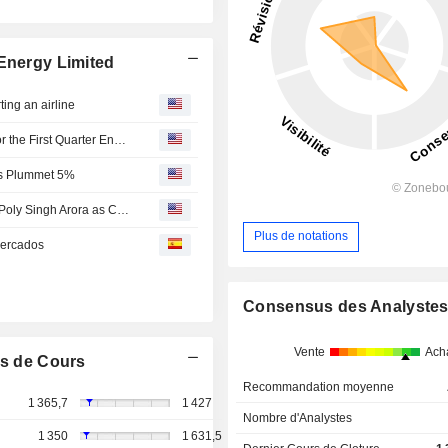
 Energy Limited
ting an airline
Adani Green Energy Limited Reports Earnings Results for the First Quarter Ended June 30, 2026
es Plummet 5%
Adani Green Energy Limited Announces Appointment of Poly Singh Arora as Chief People Officer, Effective July 22, 2026
Plus de notations
mercados
Consensus des Analyste
Vente
Ach
s de Cours
Recommandation moyenne
1 365,7
1 427
Nombre d'Analystes
1 350
1 631,5