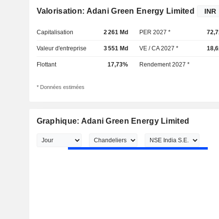
Valorisation: Adani Green Energy Limited
Capitalisation
2 261 Md
PER 2027 *
72,7
Valeur d'entreprise
3 551 Md
VE / CA 2027 *
18,6
Flottant
17,73%
Rendement 2027 *
* Données estimées
Graphique: Adani Green Energy Limited