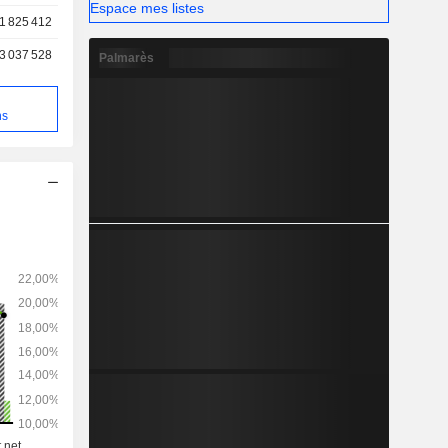
Espace mes listes
1 825 412
3 037 528
Palmarès
e
ns