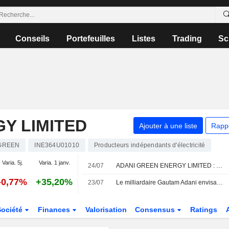
Conseils
Portefeuilles
Listes
Trading
Sc
Y LIMITED
Ajouter à une liste
Rapp
GREEN
INE364U01010
Producteurs indépendants d'électricité
Varia. 5j.
Varia. 1 janv.
24/07
ADANI GREEN ENERGY LIMITED : Jefferies & Co. maintient sa recommandation à l'achat
-0,77%
+35,20%
23/07
Le milliardaire Gautam Adani envisage de lancer une compagnie aérienne : tour d'horizon de son empire
Société
Finances
Valorisation
Consensus
Ratings