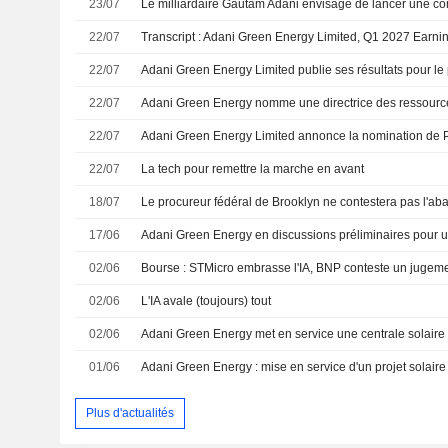
23/07
22/07
Transcript : Adani Green Energy Limited, Q1 2027 Earnin
22/07
22/07
22/07
22/07
La tech pour remettre la marche en avant
18/07
17/06
02/06
Bourse : STMicro embrasse l'IA, BNP conteste un jugeme
02/06
L'IA avale (toujours) tout
02/06
01/06
Plus d'actualités