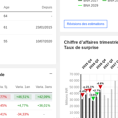
Age
Depuis
64
-
Révisions des estimations
61
23/01/2015
55
10/07/2020
Chiffre d'affaires trimestrie
Taux de surprise
ble
ia. 5j.
Varia. 1an
Varia. 3ans
Capi.($)
,77%
+46,51%
+42,09%
23,72 Md
,45%
+4,77%
+36,01%
26,91 Md
,41%
-34,33%
-
26,01 Md