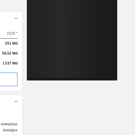
2028 *
251 Md
50,52 Md
1 537 Md
entreprise
 énergies