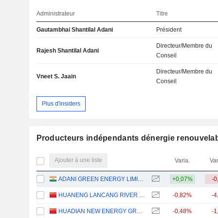
Administrateur
Titre
Gautambhai Shantilal Adani
Président
Directeur/Membre du
Rajesh Shantilal Adani
Conseil
Directeur/Membre du
Vneet S. Jaain
Conseil
Plus d'insiders
Producteurs indépendants dénergie renouvela
Ajouter à une liste
Varia.
Var
ADANI GREEN ENERGY LIMITED
+0,07%
-0
HUANENG LANCANG RIVER HYDROPOWER INC.
-0,82%
-4
HUADIAN NEW ENERGY GROUP CORPORATION LIMITED
-0,48%
-1