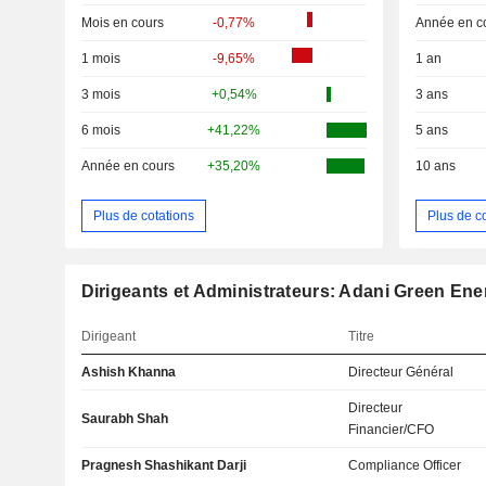
Mois en cours
-0,77%
Année en c
1 mois
-9,65%
1 an
3 mois
+0,54%
3 ans
6 mois
+41,22%
5 ans
Année en cours
+35,20%
10 ans
Plus de cotations
Plus de c
Dirigeants et Administrateurs: Adani Green Ene
Dirigeant
Titre
Ashish Khanna
Directeur Général
Directeur
Saurabh Shah
Financier/CFO
Pragnesh Shashikant Darji
Compliance Officer