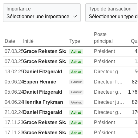
Importance
Type de transaction
Sélectionner une importance
Sélectionner un type d
Poste
Date
Initié
Type
principal
Qua
07.03.25
Grace Reksten Skaugen
Président
4
Achat
07.03.25
Grace Reksten Skaugen
Président
1
Achat
13.02.25
Daniel Fitzgerald
Directeur general
5
Achat
05.06.24
Espen Hennie
Directeur financier
82
Gratuit
05.06.24
Daniel Fitzgerald
Directeur general
1 76
Gratuit
04.06.24
Henrika Frykman
Directeur juridique
82
Gratuit
21.02.24
Daniel Fitzgerald
Directeur general
17
Achat
17.11.23
Grace Reksten Skaugen
Président
3
Achat
17.11.23
Grace Reksten Skaugen
Président
1
Achat