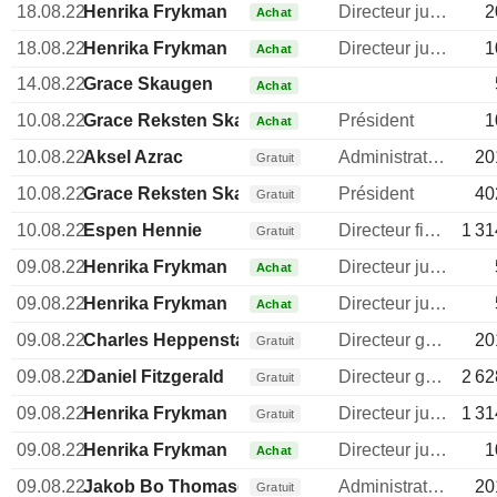
18.08.22
Henrika Frykman
Directeur juridique
2
Achat
18.08.22
Henrika Frykman
Directeur juridique
1
Achat
14.08.22
Grace Skaugen
Achat
10.08.22
Grace Reksten Skaugen
Président
1
Achat
10.08.22
Aksel Azrac
Administrateur
20
Gratuit
10.08.22
Grace Reksten Skaugen
Président
40
Gratuit
10.08.22
Espen Hennie
Directeur financier
1 31
Gratuit
09.08.22
Henrika Frykman
Directeur juridique
Achat
09.08.22
Henrika Frykman
Directeur juridique
Achat
09.08.22
Charles Heppenstall
Directeur general
20
Gratuit
09.08.22
Daniel Fitzgerald
Directeur general
2 62
Gratuit
09.08.22
Henrika Frykman
Directeur juridique
1 31
Gratuit
09.08.22
Henrika Frykman
Directeur juridique
1
Achat
09.08.22
Jakob Bo Thomasen
Administrateur
20
Gratuit