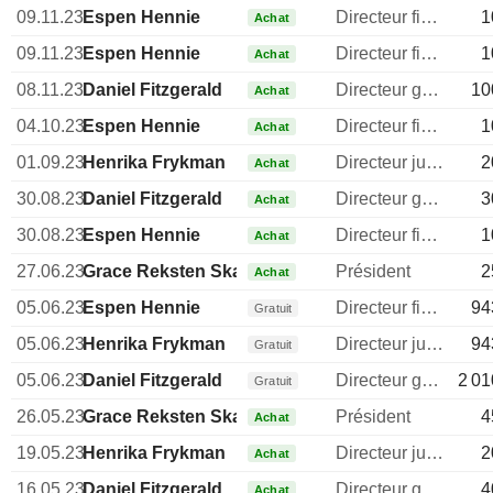
09.11.23
Espen Hennie
Directeur financier
1
Achat
09.11.23
Espen Hennie
Directeur financier
1
Achat
08.11.23
Daniel Fitzgerald
Directeur general
10
Achat
04.10.23
Espen Hennie
Directeur financier
1
Achat
01.09.23
Henrika Frykman
Directeur juridique
2
Achat
30.08.23
Daniel Fitzgerald
Directeur general
3
Achat
30.08.23
Espen Hennie
Directeur financier
1
Achat
27.06.23
Grace Reksten Skaugen
Président
2
Achat
05.06.23
Espen Hennie
Directeur financier
94
Gratuit
05.06.23
Henrika Frykman
Directeur juridique
94
Gratuit
05.06.23
Daniel Fitzgerald
Directeur general
2 01
Gratuit
26.05.23
Grace Reksten Skaugen
Président
4
Achat
19.05.23
Henrika Frykman
Directeur juridique
2
Achat
16.05.23
Daniel Fitzgerald
Directeur general
4
Achat