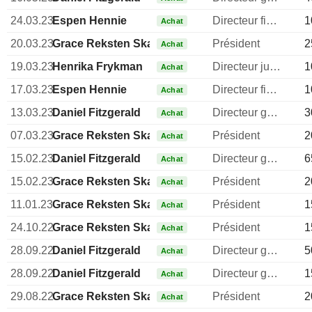
24.03.23
Espen Hennie
Directeur financier
1
Achat
20.03.23
Grace Reksten Skaugen
Président
2
Achat
19.03.23
Henrika Frykman
Directeur juridique
1
Achat
17.03.23
Espen Hennie
Directeur financier
1
Achat
13.03.23
Daniel Fitzgerald
Directeur general
3
Achat
07.03.23
Grace Reksten Skaugen
Président
2
Achat
15.02.23
Daniel Fitzgerald
Directeur general
6
Achat
15.02.23
Grace Reksten Skaugen
Président
2
Achat
11.01.23
Grace Reksten Skaugen
Président
1
Achat
24.10.22
Grace Reksten Skaugen
Président
1
Achat
28.09.22
Daniel Fitzgerald
Directeur general
5
Achat
28.09.22
Daniel Fitzgerald
Directeur general
1
Achat
29.08.22
Grace Reksten Skaugen
Président
2
Achat