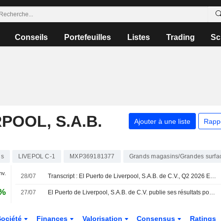
Conseils
Portefeuilles
Listes
Trading
Sc
POOL, S.A.B.
Ajouter à une liste
Rapp
ns
LIVEPOL C-1
MXP369181377
Grands magasins/Grandes surfa
nv.
28/07
Transcript : El Puerto de Liverpool, S.A.B. de C.V., Q2 2026 Earnings Call, Jul 28, 2026
5%
27/07
El Puerto de Liverpool, S.A.B. de C.V. publie ses résultats pour le deuxième trimestre et le premier semestre clos le 30 juin 2026
Société
Finances
Valorisation
Consensus
Ratings