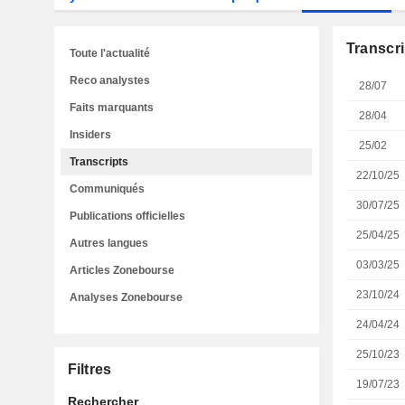
Transcri
Toute l'actualité
Reco analystes
28/07
Faits marquants
28/04
Insiders
25/02
Transcripts
22/10/25
Communiqués
30/07/25
Publications officielles
25/04/25
Autres langues
03/03/25
Articles Zonebourse
23/10/24
Analyses Zonebourse
24/04/24
25/10/23
Filtres
19/07/23
Rechercher