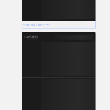
Suite du Palmarès
Palmarès