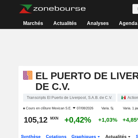
Marchés
Actualités
Analyses
Agenda
EL PUERTO DE LIVER
DE C.V.
Transcripts El Puerto de Liverpool, S.A.B. de C.V.
Actio
Cours en clôture
Mexican S.E.
07/08/2026
Varia. 5j.
Varia. 1 ja
105,12
+0,42%
MXN
+1,03%
+4,8
Synthèse
Cotations
Graphiques
Actualités