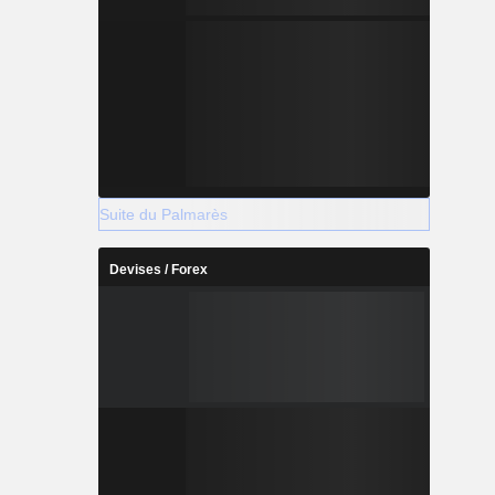
Suite du Palmarès
Devises / Forex