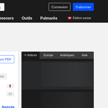
Connexion
S'abonner
reeners
Outils
Palmarès
Édition suisse
Indices
Europe
Amériques
Asie
ort PDF
ces
CI
Agenda
Secteur
Fonds et ETFs