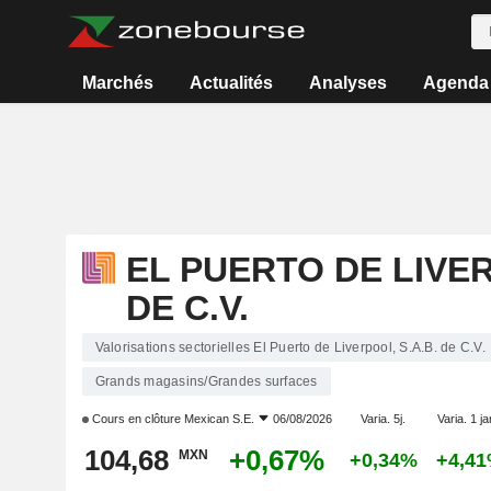
Marchés
Actualités
Analyses
Agenda
EL PUERTO DE LIVER
DE C.V.
Valorisations sectorielles El Puerto de Liverpool, S.A.B. de C.V.
Grands magasins/Grandes surfaces
Cours en clôture
Mexican S.E.
06/08/2026
Varia. 5j.
Varia. 1 ja
104,68
+0,67%
MXN
+0,34%
+4,4