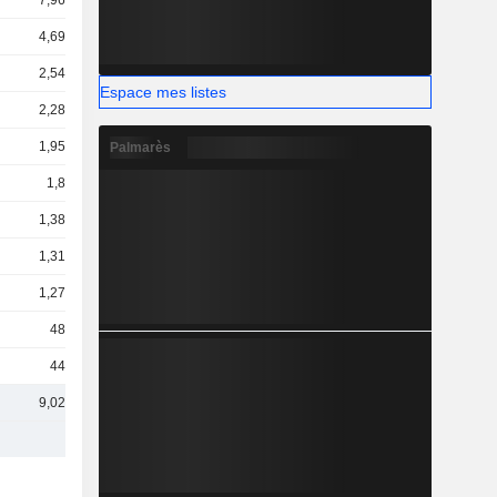
7,96 Md
4,69 Md
2,54 Md
Espace mes listes
2,28 Md
1,95 Md
Palmarès
1,8 Md
1,38 Md
1,31 Md
1,27 Md
485 M
444 M
9,02 Md