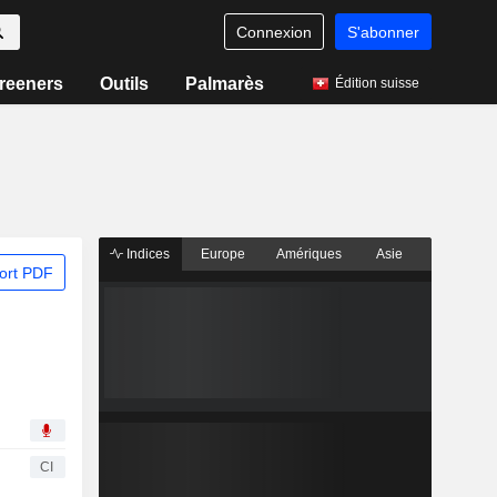
Connexion
S'abonner
reeners
Outils
Palmarès
Édition suisse
Indices
Europe
Amériques
Asie
ort PDF
CI