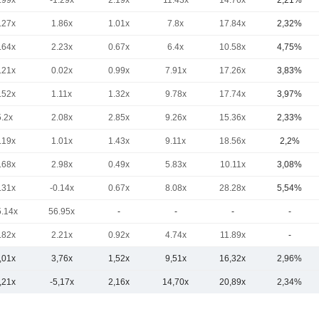
.99x
-1.29x
2.19x
11.43x
14.76x
2,21%
.27x
1.86x
1.01x
7.8x
17.84x
2,32%
.64x
2.23x
0.67x
6.4x
10.58x
4,75%
.21x
0.02x
0.99x
7.91x
17.26x
3,83%
.52x
1.11x
1.32x
9.78x
17.74x
3,97%
5.2x
2.08x
2.85x
9.26x
15.36x
2,33%
.19x
1.01x
1.43x
9.11x
18.56x
2,2%
.68x
2.98x
0.49x
5.83x
10.11x
3,08%
.31x
-0.14x
0.67x
8.08x
28.28x
5,54%
5.14x
56.95x
-
-
-
-
.82x
2.21x
0.92x
4.74x
11.89x
-
,01x
3,76x
1,52x
9,51x
16,32x
2,96%
,21x
-5,17x
2,16x
14,70x
20,89x
2,34%