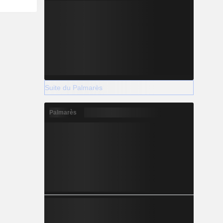
Suite du Palmarès
Palmarès