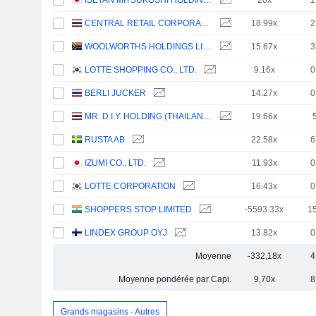
ISETAN MITSUKOSHI HOLDINGS LTD.
20x
1
CENTRAL RETAIL CORPORATION
18.99x
2
WOOLWORTHS HOLDINGS LIMITED
15.67x
3
LOTTE SHOPPING CO., LTD.
9.16x
0
BERLI JUCKER
14.27x
0
MR. D.I.Y. HOLDING (THAILAND)
19.66x
RUSTA AB
22.58x
6
IZUMI CO., LTD.
11.93x
0
LOTTE CORPORATION
16.43x
0
SHOPPERS STOP LIMITED
-5593.33x
1
LINDEX GROUP OYJ
13.82x
0
Moyenne
-332,18x
4
Moyenne pondérée par Capi.
9,70x
8
Grands magasins - Autres