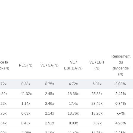
Rendement
ice to
VE /
VE / EBIT
du
PEG (N)
VE / CA (N)
ok (N)
EBITDA (N)
(N)
dividende
(N)
.72x
0.28x
0.75x
4.72x
6.01x
3,03%
2.89x
-11.32x
2.45x
18.36x
25.88x
2,42%
.22x
1.14x
2.46x
17.4x
23.45x
0,74%
.75x
0.63x
2.14x
13.76x
18.26x
-.--%
.64x
0.43x
2.51x
8.03x
8.87x
4,96%