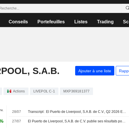
Conseils
Portefeuilles
Listes
Trading
Sc
POOL, S.A.B.
Ajouter à une liste
Rapp
Actions
LIVEPOL C-1
MXP369181377
nv.
28/07
Transcript : El Puerto de Liverpool, S.A.B. de C.V., Q2 2026 Earnings Call, Jul 28, 2026
1%
27/07
El Puerto de Liverpool, S.A.B. de C.V. publie ses résultats pour le deuxième trimestre et le premier semestre clos le 30 juin 2026