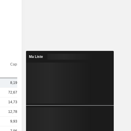
Ma Liste
Capi.($)
8,19 Md
72,67 Md
14,73 Md
12,78 Md
9,93 Md