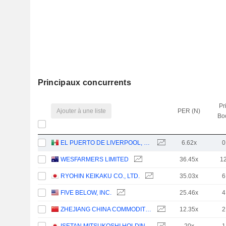
Principaux concurrents
Pr
Ajouter à une liste
PER (N)
Bo
EL PUERTO DE LIVERPOOL, S.A.B. DE C.V.
6.62x
0
WESFARMERS LIMITED
36.45x
1
RYOHIN KEIKAKU CO., LTD.
35.03x
6
FIVE BELOW, INC.
25.46x
4
ZHEJIANG CHINA COMMODITIES CITY GROUP CO., LTD.
12.35x
2