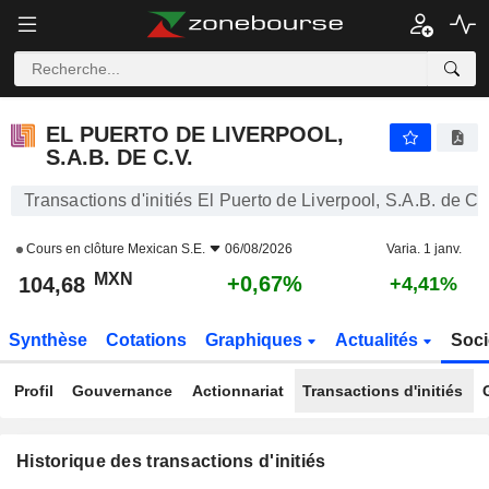
EL PUERTO DE LIVERPOOL, S.A.B. DE C.V.
104,68
$
+0,67%
EL PUERTO DE LIVERPOOL,
S.A.B. DE C.V.
Transactions d'initiés El Puerto de Liverpool, S.A.B. de C.
Cours en clôture
Mexican S.E.
06/08/2026
Varia. 1 janv.
MXN
+0,67%
104,68
+4,41%
Synthèse
Cotations
Graphiques
Actualités
Soci
Profil
Gouvernance
Actionnariat
Transactions d'initiés
Historique des transactions d'initiés