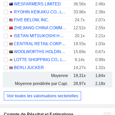
WESFARMERS LIMITED
36.56x
2.46x
RYOHIN KEIKAKU CO., LTD.
33.96x
2.38x
FIVE BELOW, INC.
24.7x
2.07x
ZHEJIANG CHINA COMMODITIES CITY GROUP CO., LTD.
12.52x
2.55x
ISETAN MITSUKOSHI HOLDINGS LTD.
20.1x
2.21x
CENTRAL RETAIL CORPORATION
19.55x
1.03x
WOOLWORTHS HOLDINGS LIMITED
15.69x
0.67x
LOTTE SHOPPING CO., LTD.
9.14x
0.99x
BERLI JUCKER
14.27x
1.32x
Moyenne
19,31x
1,64x
Moyenne pondérée par Capi.
28,97x
2,18x
Voir toutes les valorisations sectorielles
Compte de Résultat et Estimations