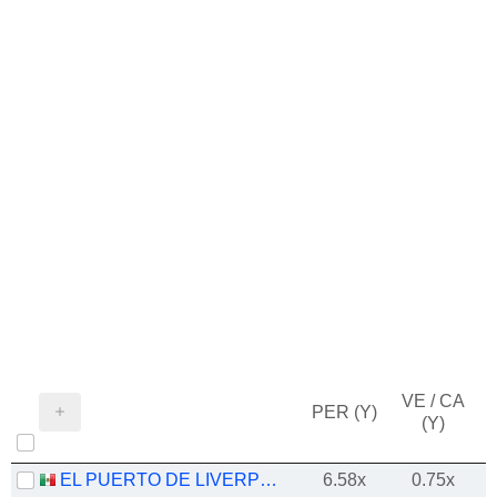
VE / CA
PER (Y)
(Y)
EL PUERTO DE LIVERPOOL, S.A.B. DE C.V.
6.58x
0.75x