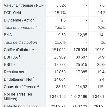
Valeur Entreprise / FCF
6,62x
-
7,05
FCF Yield
15,1%
-
14,2
2
Dividende / Action
1,5
-
2,6
Taux de rendement
1,69%
-
2,26
2
BNA
9,59
12,95
14,5
Taux de distribution
15,6%
-
18
1
Chiffre d'affaires
151 022
176 034
195 99
1
EBITDA
23 909
30 687
34 99
1
EBIT
18 733
25 515
29 60
1
Résultat net
12 868
17 385
19 48
1
Endettement Net
14 004
-
2 48
2
Cours de référence
88,76
114,92
115,5
Nbr de Titres (en
1 342 196
1 342 196
1 342 19
Milliers)
Date de publication
22.02.22
21.02.23
28.02.2