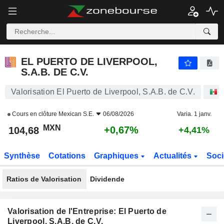
EL PUERTO DE LIVERPOOL, S.A.B. DE C.V.
104,68
$
+0,67%
EL PUERTO DE LIVERPOOL,
S.A.B. DE C.V.
Valorisation El Puerto de Liverpool, S.A.B. de C.V.
A
Cours en clôture
Mexican S.E.
06/08/2026
Varia. 1 janv.
MXN
+0,67%
104,68
+4,41%
Synthèse
Cotations
Graphiques
Actualités
Soci
Ratios de Valorisation
Dividende
Valorisation de l'Entreprise: El Puerto de
Liverpool, S.A.B. de C.V.