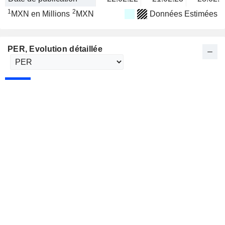
1
2
MXN en Millions
MXN
Données Estimées
PER
, Evolution détaillée