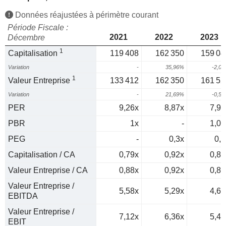
Données réajustées à périmètre courant
Période Fiscale :
2021
2022
2023
Décembre
1
Capitalisation
119 408
162 350
159 04
Variation
-
35,96%
-2,0
1
Valeur Entreprise
133 412
162 350
161 52
Variation
-
21,69%
-0,5
PER
9,26x
8,87x
7,96
PBR
1x
-
1,05
PEG
-
0,3x
0,7
Capitalisation / CA
0,79x
0,92x
0,81
Valeur Entreprise / CA
0,88x
0,92x
0,82
Valeur Entreprise /
5,58x
5,29x
4,62
EBITDA
Valeur Entreprise /
7,12x
6,36x
5,46
EBIT