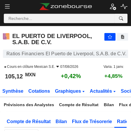
EL PUERTO DE LIVERPOOL, S.A.B. DE C.V.
105,12
$
+0,42%
EL PUERTO DE LIVERPOOL,
S.A.B. DE C.V.
Ratios Financiers El Puerto de Liverpool, S.A.B. de C.V.
Cours en clôture
Mexican S.E.
07/08/2026
Varia. 1 janv.
MXN
+0,42%
105,12
+4,85%
Synthèse
Cotations
Graphiques
Actualités
Soci
Prévisions des Analystes
Compte de Résultat
Bilan
Flux d
Compte de Résultat
Bilan
Flux de Trésorerie
Ratios