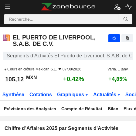
EL PUERTO DE LIVERPOOL, S.A.B. DE C.V.
105,12
$
+0,42%
EL PUERTO DE LIVERPOOL,
S.A.B. DE C.V.
Segments d'Activités El Puerto de Liverpool, S.A.B. de C.
Cours en clôture
Mexican S.E.
07/08/2026
Varia. 1 janv.
MXN
+0,42%
105,12
+4,85%
Synthèse
Cotations
Graphiques
Actualités
Soci
Prévisions des Analystes
Compte de Résultat
Bilan
Flux d
Chiffre d'Affaires 2025 par Segments d'Activités