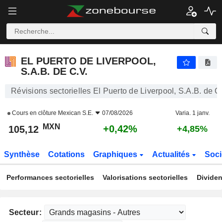
EL PUERTO DE LIVERPOOL, S.A.B. DE C.V.
105,12
$
+0,42%
EL PUERTO DE LIVERPOOL,
S.A.B. DE C.V.
Révisions sectorielles El Puerto de Liverpool, S.A.B. de C
Cours en clôture
Mexican S.E.
07/08/2026
Varia. 1 janv.
MXN
+0,42%
105,12
+4,85%
Synthèse
Cotations
Graphiques
Actualités
Soci
Performances sectorielles
Valorisations sectorielles
Dividen
Secteur: