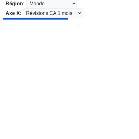
Région:
Axe X: