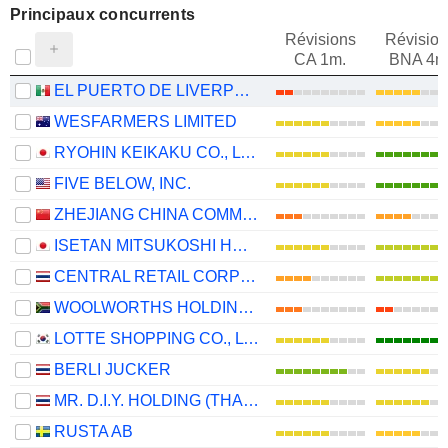
Principaux concurrents
Révisions
Révision
CA 1m.
BNA 4m
EL PUERTO DE LIVERPOOL, S.A.B. DE C.V.
WESFARMERS LIMITED
RYOHIN KEIKAKU CO., LTD.
FIVE BELOW, INC.
ZHEJIANG CHINA COMMODITIES CITY GROUP CO., LTD.
ISETAN MITSUKOSHI HOLDINGS LTD.
CENTRAL RETAIL CORPORATION
WOOLWORTHS HOLDINGS LIMITED
LOTTE SHOPPING CO., LTD.
BERLI JUCKER
MR. D.I.Y. HOLDING (THAILAND)
RUSTA AB