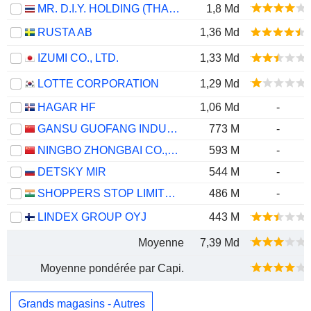
MR. D.I.Y. HOLDING (THAILAND)
1,8 Md
RUSTA AB
1,36 Md
IZUMI CO., LTD.
1,33 Md
LOTTE CORPORATION
1,29 Md
HAGAR HF
1,06 Md
-
GANSU GUOFANG INDUSTRY & TRADE (GROUP) CO., LTD.
773 M
-
NINGBO ZHONGBAI CO., LTD.
593 M
-
DETSKY MIR
544 M
-
SHOPPERS STOP LIMITED
486 M
-
LINDEX GROUP OYJ
443 M
Moyenne
7,39 Md
Moyenne pondérée par Capi.
Grands magasins - Autres