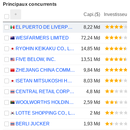
Principaux concurrents
Capi.($)
Investisseur
EL PUERTO DE LIVERPOOL, S.A.B. DE C.V.
8,22 Md
WESFARMERS LIMITED
72,24 Md
RYOHIN KEIKAKU CO., LTD.
14,85 Md
FIVE BELOW, INC.
13,51 Md
ZHEJIANG CHINA COMMODITIES CITY GROUP CO., LTD.
9,84 Md
ISETAN MITSUKOSHI HOLDINGS LTD.
8,03 Md
CENTRAL RETAIL CORPORATION
4,8 Md
WOOLWORTHS HOLDINGS LIMITED
2,59 Md
LOTTE SHOPPING CO., LTD.
2 Md
BERLI JUCKER
1,93 Md