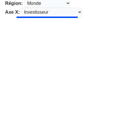
Région:
Axe X: