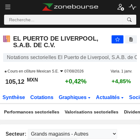
EL PUERTO DE LIVERPOOL, S.A.B. DE C.V.
105,12
$
+0,42%
EL PUERTO DE LIVERPOOL,
S.A.B. DE C.V.
Notations sectorielles El Puerto de Liverpool, S.A.B. de C.
Cours en clôture
Mexican S.E.
07/08/2026
Varia. 1 janv.
MXN
+0,42%
105,12
+4,85%
Synthèse
Cotations
Graphiques
Actualités
Soci
Performances sectorielles
Valorisations sectorielles
Dividen
Secteur: