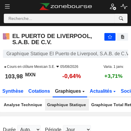
EL PUERTO DE LIVERPOOL, S.A.B. DE C.V.
103,98
$
-0,64%
EL PUERTO DE LIVERPOOL,
S.A.B. DE C.V.
Graphique Statique El Puerto de Liverpool, S.A.B. de C.V.
Cours en clôture
Mexican S.E.
05/08/2026
Varia. 1 janv.
MXN
-0,64%
103,98
+3,71%
Synthèse
Cotations
Graphiques
Actualités
Soci
Analyse Technique
Graphique Statique
Graphique Total Re
Durée
Période