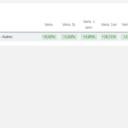
Varia. 1
Varia.
Varia. 5j.
Varia. 1an
Var
janv.
- Autres
+0,42%
+1,03%
+4,85%
+16,71%
+1