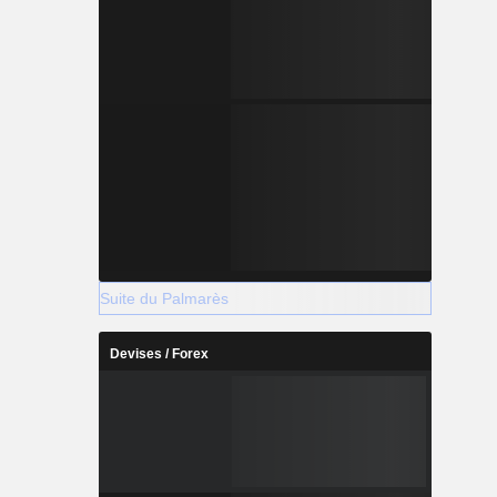
Suite du Palmarès
Devises / Forex