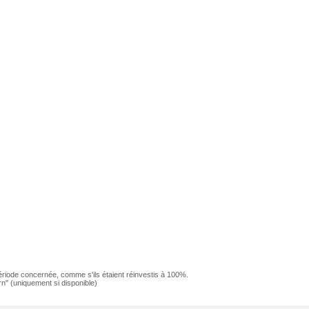
ériode concernée, comme s'ils étaient réinvestis à 100%.
n" (uniquement si disponible)