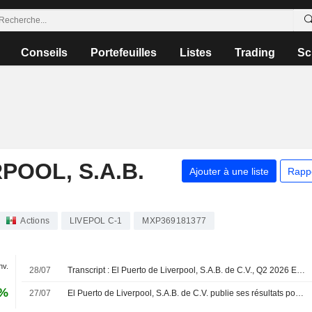
Conseils
Portefeuilles
Listes
Trading
Sc
POOL, S.A.B.
Ajouter à une liste
Rapp
Actions
LIVEPOL C-1
MXP369181377
nv.
28/07
Transcript : El Puerto de Liverpool, S.A.B. de C.V., Q2 2026 Earnings Call, Jul 28, 2026
5%
27/07
El Puerto de Liverpool, S.A.B. de C.V. publie ses résultats pour le deuxième trimestre et le premier semestre clos le 30 juin 2026