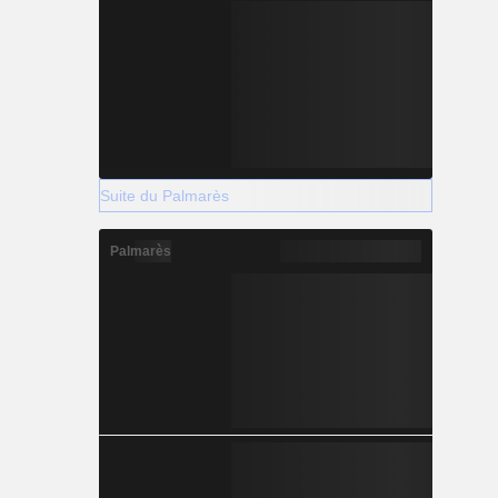
Suite du Palmarès
Palmarès