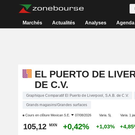
Marchés
Actualités
Analyses
Agenda
EL PUERTO DE LIVER
DE C.V.
Graphique Comparatif El Puerto de Liverpool, S.A.B. de C.V.
Grands magasins/Grandes surfaces
Cours en clôture
Mexican S.E.
07/08/2026
Varia. 5j.
Varia. 1 ja
105,12
+0,42%
MXN
+1,03%
+4,8