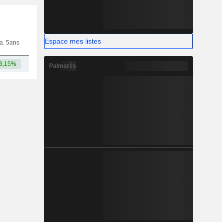
Espace mes listes
ia. 5ans
Capi.
CT
MT
LT
3,15%
8,22 Md
Palmarès