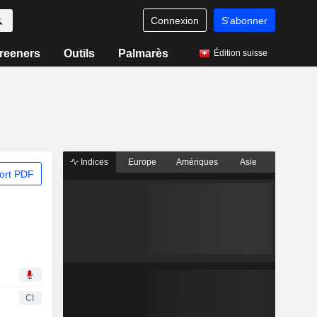
Connexion
S'abonner
reeners
Outils
Palmarès
Édition suisse
Indices
Europe
Amériques
Asie
ort PDF
CI