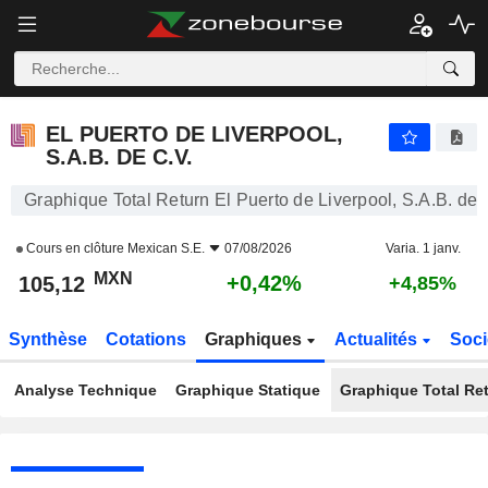
EL PUERTO DE LIVERPOOL, S.A.B. DE C.V.
105,12
$
+0,42%
EL PUERTO DE LIVERPOOL,
S.A.B. DE C.V.
Graphique Total Return El Puerto de Liverpool, S.A.B. de 
Cours en clôture
Mexican S.E.
07/08/2026
Varia. 1 janv.
MXN
+0,42%
105,12
+4,85%
Synthèse
Cotations
Graphiques
Actualités
Soci
Analyse Technique
Graphique Statique
Graphique Total Re