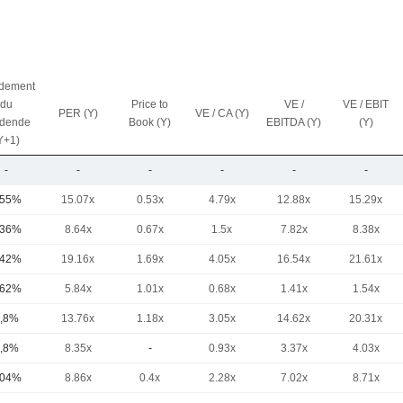
dement
du
Price to
VE /
VE / EBIT
PER (Y)
VE / CA (Y)
idende
Book (Y)
EBITDA (Y)
(Y)
Y+1)
-
-
-
-
-
-
,55%
15.07x
0.53x
4.79x
12.88x
15.29x
,36%
8.64x
0.67x
1.5x
7.82x
8.38x
,42%
19.16x
1.69x
4.05x
16.54x
21.61x
,62%
5.84x
1.01x
0.68x
1.41x
1.54x
,8%
13.76x
1.18x
3.05x
14.62x
20.31x
,8%
8.35x
-
0.93x
3.37x
4.03x
,04%
8.86x
0.4x
2.28x
7.02x
8.71x