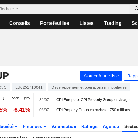
Conseils
Portefeuilles
Listes
Trading
Sc
UP
Ajouter à une liste
Rapp
O5G
LU0251710041
Développement et opérations immobilières
 5j.
Varia. 1 janv.
31/07
CPI Europe et CPI Property Group envisagent une fusion de leurs actifs commerciaux
35%
-6,41%
08/07
CPI Property Group va racheter 750 millions d'euros d'obligations venant à échéance en 2027
Société
Finances
Valorisation
Ratings
Agenda
Secte