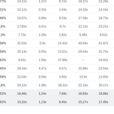
,77%
14.22x
1.27x
6.72x
18.27x
22.29x
,01%
10.12x
0.32x
1.64x
14.19x
14.16x
,48%
16.07x
0.49x
9.53x
17.56x
18.73x
,6%
17.85x
0.41x
6.7x
21.11x
23.21x
,3%
7.73x
1.29x
1.82x
5.48x
6.02x
,58%
31.52x
3.3x
14.42x
49.04x
41.87x
,58%
35.14x
0.55x
13.01x
29.54x
31.75x
,63%
9.43x
1.58x
27.89x
-
34.92x
,45%
29.34x
4.47x
6.47x
20.99x
22.54x
,59%
21.04x
0.56x
4.92x
15.9x
13.93x
,8%
24.12x
1.38x
28.11x
32.15x
30.17x
,52%
16,46x
1,24x
7,69x
16,93x
18,86x
,62%
15,32x
1,13x
6,45x
15,27x
17,45x