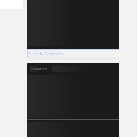
Suite du Palmarès
Palmarès