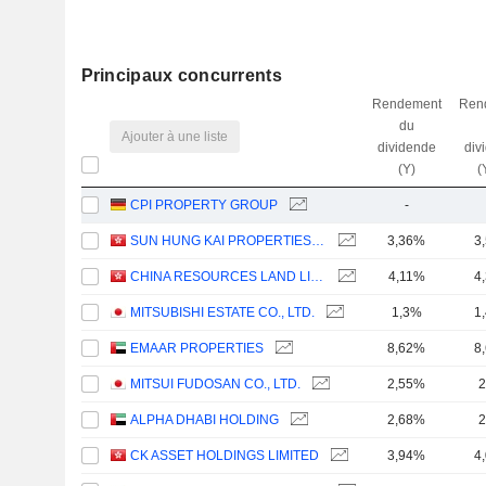
Principaux concurrents
Rendement
Ren
du
Ajouter à une liste
dividende
div
(Y)
(
CPI PROPERTY GROUP
-
SUN HUNG KAI PROPERTIES LIMITED
3,36%
3
CHINA RESOURCES LAND LIMITED
4,11%
4
MITSUBISHI ESTATE CO., LTD.
1,3%
1
EMAAR PROPERTIES
8,62%
8
MITSUI FUDOSAN CO., LTD.
2,55%
2
ALPHA DHABI HOLDING
2,68%
2
CK ASSET HOLDINGS LIMITED
3,94%
4