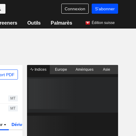
Connexion
S'abonner
reeners
Outils
Palmarès
Édition suisse
Indices
Europe
Amériques
Asie
ort PDF
MT
MT
ur
Dérivés