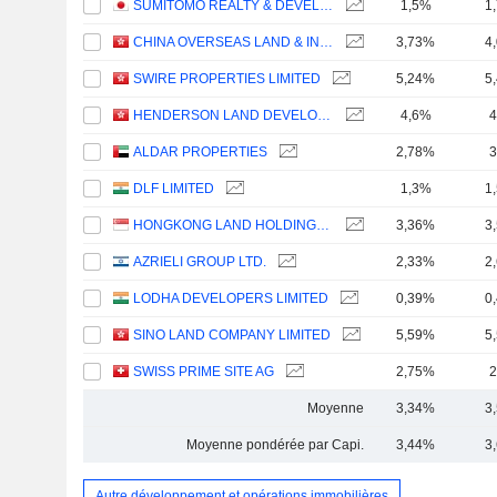
SUMITOMO REALTY & DEVELOPMENT CO., LTD.
1,5%
1
CHINA OVERSEAS LAND & INVESTMENT LIMITED
3,73%
4
SWIRE PROPERTIES LIMITED
5,24%
5
HENDERSON LAND DEVELOPMENT COMPANY LIMITED
4,6%
4
ALDAR PROPERTIES
2,78%
3
DLF LIMITED
1,3%
1
HONGKONG LAND HOLDINGS LIMITED
3,36%
3
AZRIELI GROUP LTD.
2,33%
2
LODHA DEVELOPERS LIMITED
0,39%
0
SINO LAND COMPANY LIMITED
5,59%
5
SWISS PRIME SITE AG
2,75%
2
Moyenne
3,34%
3
Moyenne pondérée par Capi.
3,44%
3
Autre développement et opérations immobilières