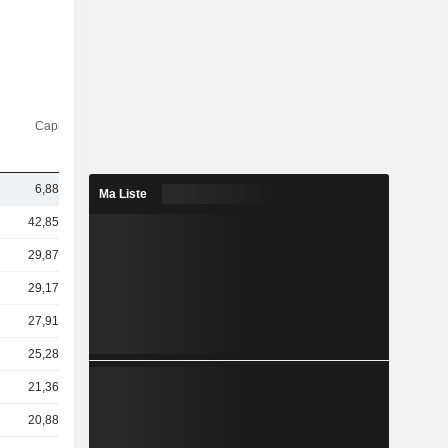
Capi.($)
6,88 Md
Ma Liste
42,85 Md
29,87 Md
29,17 Md
27,91 Md
25,28 Md
21,36 Md
20,88 Md