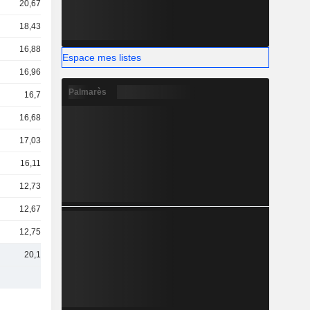
20,67 Md
18,43 Md
16,88 Md
Espace mes listes
16,96 Md
Palmarès
16,7 Md
16,68 Md
17,03 Md
16,11 Md
12,73 Md
12,67 Md
12,75 Md
20,1 Md