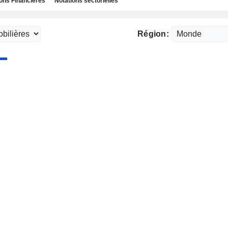
ns Financières
Notations sectorielles
Région: