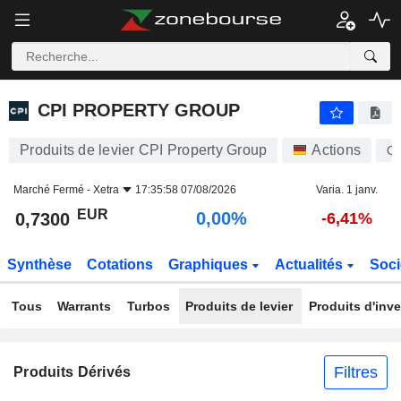
CPI PROPERTY GROUP
0,7300
€
0,00%
CPI PROPERTY GROUP
Produits de levier CPI Property Group
Actions
O
Marché Fermé -
Xetra
17:35:58 07/08/2026
Varia. 1 janv.
EUR
0,00%
0,7300
-6,41%
Synthèse
Cotations
Graphiques
Actualités
Soci
Tous
Warrants
Turbos
Produits de levier
Produits d'inv
Filtres
Produits Dérivés