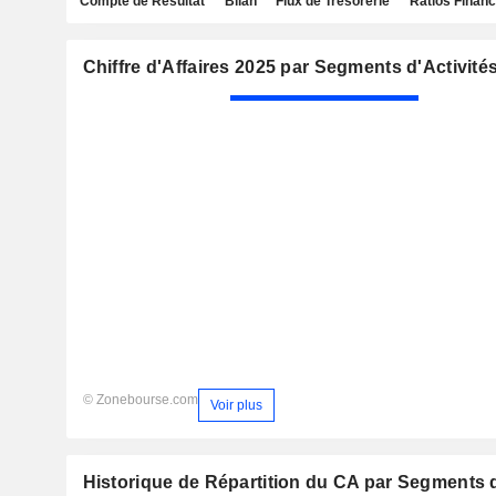
Compte de Résultat
Bilan
Flux de Trésorerie
Ratios Financ
Chiffre d'Affaires 2025 par Segments d'Activité
© Zonebourse.com
Voir plus
Historique de Répartition du CA par Segments d