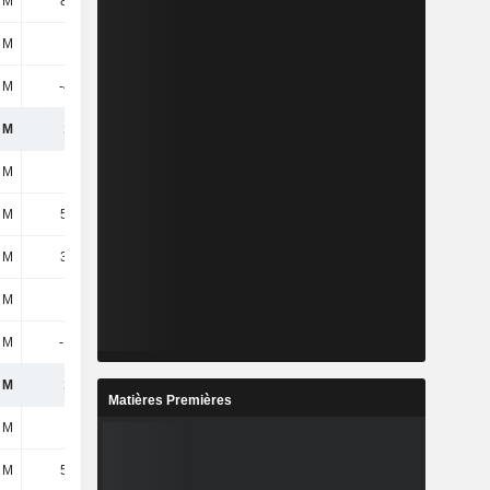
 M
80,7 M
85 M
85,9 M
 M
9,2 M
2 M
-
 M
-440 M
-108 M
25,1 M
 M
128 M
130 M
121 M
1 M
-
-
-
 M
51,3 M
50,3 M
44,7 M
 M
36,2 M
35,3 M
37,1 M
 M
1 M
2,4 M
-
 M
-134 M
5,2 M
32,5 M
 M
105 M
109 M
110 M
Matières Premières
5 M
-
-
-
 M
59,6 M
54,6 M
56,5 M