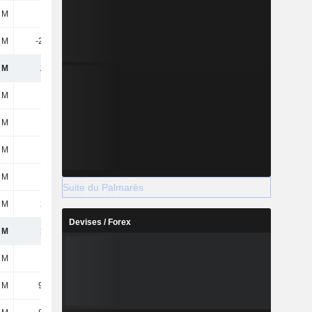
 M
8,8 M
8,2 M
-
9 M
-21,5 M
153 M
223 M
 M
267 M
265 M
220 M
5 M
-
-
-
 M
148 M
74,4 M
59,4 M
 M
114 M
41,9 M
20 M
 M
5,1 M
400 k
-
Suite du Palmarès
 M
213 M
-35,8 M
104 M
Devises / Forex
 M
145 M
143 M
137 M
2 M
-
-
-
 M
94,2 M
100 M
97,6 M