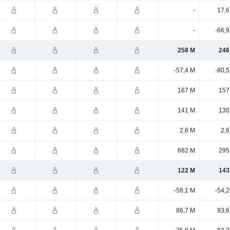
-
17,6
-
-66,
258 M
246
-57,4 M
-80,
167 M
157
141 M
130
2,6 M
2,6
682 M
295
122 M
143
-58,1 M
-54,
86,7 M
93,6