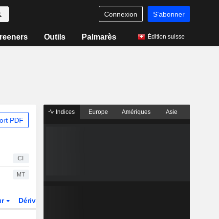
Connexion
S'abonner
reeners
Outils
Palmarès
Édition suisse
Indices
Europe
Amériques
Asie
ort PDF
CI
MT
ur
Dérivés