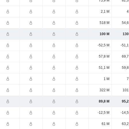
75,9 M
82,3
2,1 M
4
518 M
54,6
100 M
130
-52,5 M
-51,
57,8 M
69,7
51,1 M
59,8
1 M
7
322 M
101
89,8 M
95,2
-12,5 M
-14,
61 M
63,2