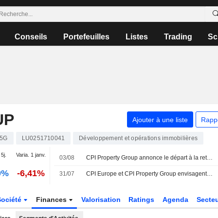
Conseils
Portefeuilles
Listes
Trading
Sc
UP
Ajouter à une liste
Rapp
5G
LU0251710041
Développement et opérations immobilières
 5j.
Varia. 1 janv.
03/08
CPI Property Group annonce le départ à la retraite de Philippe Magistretti, membre non exécutif du conseil d'administration
0%
-6,41%
31/07
CPI Europe et CPI Property Group envisagent une fusion de leurs actifs commerciaux
Société
Finances
Valorisation
Ratings
Agenda
Secte