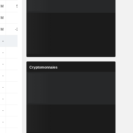
 M
58,7 M
54,2 M
56,3 M
 M
2,2 M
2,1 M
-
2 M
-33,9 M
17,3 M
26,9 M
-
-
-
-
-
-
-
-
-
-
-
-
Cryptomonnaies
-
-
-
-
-
-
-
-
-
-
-
-
-
-
-
-
-
-
-
-