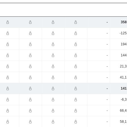
-
358
-
-125
-
194
-
144
-
21,3
-
41,1
-
141
-
-6,
-
66,4
-
58,1