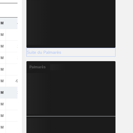
 M
494 M
480 M
450 M
 M
-
-
-
 M
273 M
307 M
303 M
Suite du Palmarès
 M
246 M
287 M
275 M
Palmarès
 M
7,7 M
2,7 M
-
 M
-98,7 M
302 M
467 M
 M
333 M
400 M
364 M
3 M
-
-
-
 M
182 M
229 M
217 M
 M
162 M
211 M
211 M