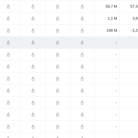
56,7 M
57,3
1,1 M
3,9
106 M
-2,
-
-
-
-
-
-
-
-