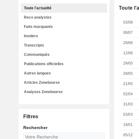
Toute l'
Toute l'actualité
Reco analystes
03/08
Faits marquants
08/07
Insiders
29/06
Transcripts
12/06
Communiqués
29/05
Publications officielles
Autres langues
28/05
Articles Zonebourse
21/05
Analyses Zonebourse
02/04
31/03
03/03
Filtres
19/01
Rechercher
05/12