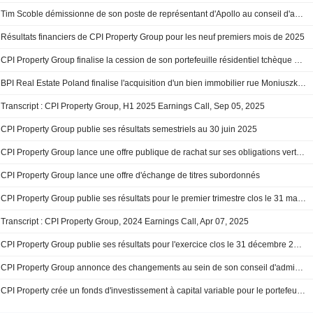
Tim Scoble démissionne de son poste de représentant d'Apollo au conseil d'administration de CPI Property Group
Résultats financiers de CPI Property Group pour les neuf premiers mois de 2025
CPI Property Group finalise la cession de son portefeuille résidentiel tchèque à CPI Europe
BPI Real Estate Poland finalise l'acquisition d'un bien immobilier rue Moniuszki à Varsovie auprès de CPI Property Group
Transcript : CPI Property Group, H1 2025 Earnings Call, Sep 05, 2025
CPI Property Group publie ses résultats semestriels au 30 juin 2025
CPI Property Group lance une offre publique de rachat sur ses obligations vertes de 600 millions d'euros
CPI Property Group lance une offre d'échange de titres subordonnés
CPI Property Group publie ses résultats pour le premier trimestre clos le 31 mars 2025
Transcript : CPI Property Group, 2024 Earnings Call, Apr 07, 2025
CPI Property Group publie ses résultats pour l'exercice clos le 31 décembre 2024
CPI Property Group annonce des changements au sein de son conseil d'administration
CPI Property crée un fonds d'investissement à capital variable pour le portefeuille tchèque