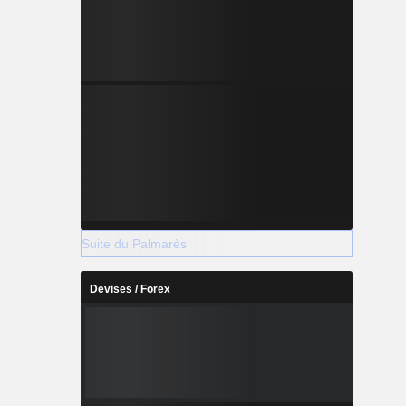
Suite du Palmarès
Devises / Forex