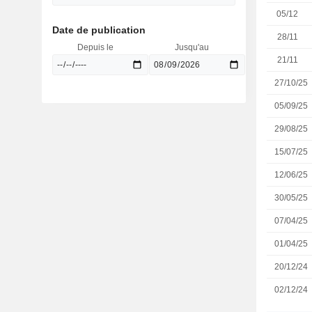
05/12
Date de publication
28/11
Depuis le
Jusqu'au
21/11
27/10/25
05/09/25
29/08/25
15/07/25
12/06/25
30/05/25
07/04/25
01/04/25
20/12/24
02/12/24