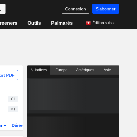
Connexion
S'abonner
reeners
Outils
Palmarès
Édition suisse
Indices
Europe
Amériques
Asie
ort PDF
CI
MT
ur
Dérivés