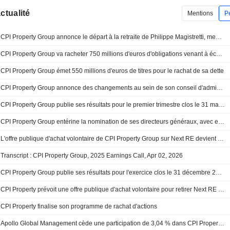
actualité
Mentions
P
CPI Property Group annonce le départ à la retraite de Philippe Magistretti, membre non exécutif du conseil d'administration
CPI Property Group va racheter 750 millions d'euros d'obligations venant à échéance en 2027
CPI Property Group émet 550 millions d'euros de titres pour le rachat de sa dette
CPI Property Group annonce des changements au sein de son conseil d'administration
CPI Property Group publie ses résultats pour le premier trimestre clos le 31 mars 2026
CPI Property Group entérine la nomination de ses directeurs généraux, avec effet au 28 mai 2026
L'offre publique d'achat volontaire de CPI Property Group sur Next RE devient effective
Transcript : CPI Property Group, 2025 Earnings Call, Apr 02, 2026
CPI Property Group publie ses résultats pour l'exercice clos le 31 décembre 2025
CPI Property prévoit une offre publique d'achat volontaire pour retirer Next RE de la cote en Italie
CPI Property finalise son programme de rachat d'actions
Apollo Global Management cède une participation de 3,04 % dans CPI Property Group