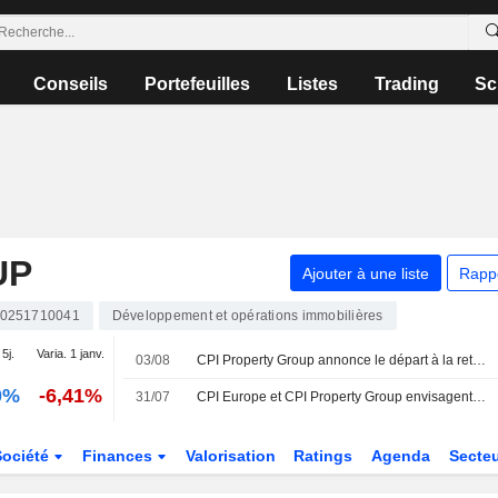
Conseils
Portefeuilles
Listes
Trading
Sc
UP
Ajouter à une liste
Rapp
0251710041
Développement et opérations immobilières
 5j.
Varia. 1 janv.
03/08
CPI Property Group annonce le départ à la retraite de Philippe Magistretti, membre non exécutif du conseil d'administration
0%
-6,41%
31/07
CPI Europe et CPI Property Group envisagent une fusion de leurs actifs commerciaux
Société
Finances
Valorisation
Ratings
Agenda
Secte