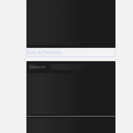
Suite du Palmarès
Palmarès