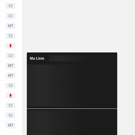
CI
CI
MT
CI
CI
Ma Liste
MT
MT
CI
CI
CI
MT