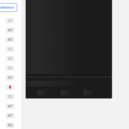
ertinence
CI
MT
MT
CI
CI
CI
MT
CI
MT
MT
RE