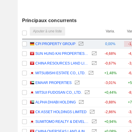
Principaux concurrents
Ajouter à une liste
Varia.
Var
CPI PROPERTY GROUP
0,00%
-1
SUN HUNG KAI PROPERTIES LIMITED
-4,68%
-4
CHINA RESOURCES LAND LIMITED
-0,67%
-3
MITSUBISHI ESTATE CO., LTD.
+1,48%
-6
EMAAR PROPERTIES
-3,01%
+5
MITSUI FUDOSAN CO., LTD.
+0,44%
-8
ALPHA DHABI HOLDING
-0,88%
+7
CK ASSET HOLDINGS LIMITED
-2,86%
-3
SUMITOMO REALTY & DEVELOPMENT CO., LTD.
+0,94%
-5
CHINA OVERSEAS LAND & INVESTMENT LIMITED
+0,08%
-3