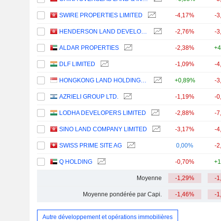
SWIRE PROPERTIES LIMITED
-4,17%
-3
HENDERSON LAND DEVELOPMENT COMPANY LIMITED
-2,76%
-3
ALDAR PROPERTIES
-2,38%
+4
DLF LIMITED
-1,09%
-4
HONGKONG LAND HOLDINGS LIMITED
+0,89%
-3
AZRIELI GROUP LTD.
-1,19%
-0
LODHA DEVELOPERS LIMITED
-2,88%
-7
SINO LAND COMPANY LIMITED
-3,17%
-4
SWISS PRIME SITE AG
0,00%
-2
Q HOLDING
-0,70%
+1
Moyenne
-1,29%
-1
Moyenne pondérée par Capi.
-1,46%
-1
Autre développement et opérations immobilières