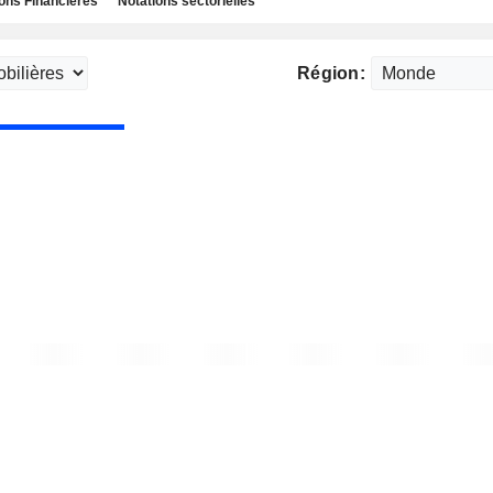
ns Financières
Notations sectorielles
Région: