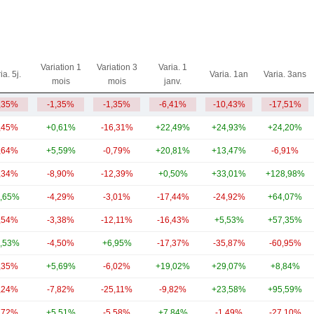
Variation 1
Variation 3
Varia. 1
ia. 5j.
Varia. 1an
Varia. 3ans
mois
mois
janv.
,35%
-1,35%
-1,35%
-6,41%
-10,43%
-17,51%
,45%
+0,61%
-16,31%
+22,49%
+24,93%
+24,20%
,64%
+5,59%
-0,79%
+20,81%
+13,47%
-6,91%
,34%
-8,90%
-12,39%
+0,50%
+33,01%
+128,98%
,65%
-4,29%
-3,01%
-17,44%
-24,92%
+64,07%
,54%
-3,38%
-12,11%
-16,43%
+5,53%
+57,35%
,53%
-4,50%
+6,95%
-17,37%
-35,87%
-60,95%
,35%
+5,69%
-6,02%
+19,02%
+29,07%
+8,84%
,24%
-7,82%
-25,11%
-9,82%
+23,58%
+95,59%
,72%
+5,51%
-5,58%
+7,84%
-1,49%
-27,10%