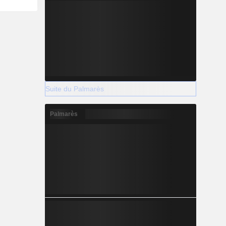
Suite du Palmarès
Palmarès