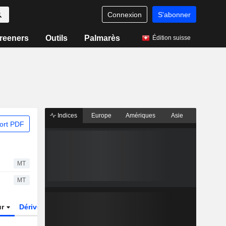
Connexion
S'abonner
reeners
Outils
Palmarès
Édition suisse
Indices
Europe
Amériques
Asie
ort PDF
MT
MT
ur
Dérivés