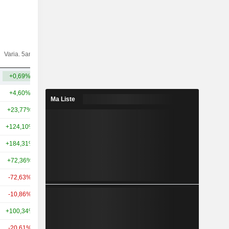
Varia.
Varia. 5ans
Capi.($)
10ans
+0,69%
+14,96%
6,89 Md
+4,60%
+4,50%
44,96 Md
Ma Liste
+23,77%
+65,29%
30,07 Md
+124,10%
+101,10%
28,9 Md
+184,31%
+71,85%
28,78 Md
+72,36%
+106,24%
25,3 Md
-72,63%
-
21,55 Md
-10,86%
-15,06%
21,5 Md
+100,34%
+168,99%
20,59 Md
-20,61%
-49,19%
18,42 Md