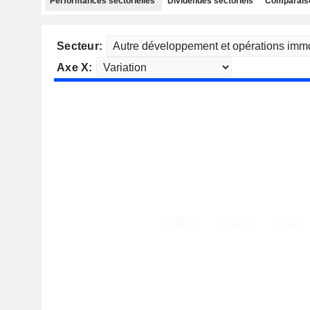
Performances sectorielles
Dividendes sectoriels
Comparaiso
Secteur:
Axe X: