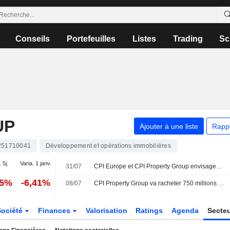
Conseils
Portefeuilles
Listes
Trading
Sc
UP
Ajouter à une liste
Rapp
251710041
Développement et opérations immobilières
 5j.
Varia. 1 janv.
31/07
CPI Europe et CPI Property Group envisagent une fusion de leurs actifs commerciaux
35%
-6,41%
08/07
CPI Property Group va racheter 750 millions d'euros d'obligations venant à échéance en 2027
Société
Finances
Valorisation
Ratings
Agenda
Secte