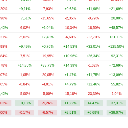
,20%
+9,11%
-7,93%
+9,63%
+11,98%
+21,69%
,98%
+7,51%
-15,65%
-2,35%
-0,79%
+20,00%
,42%
-6,02%
+1,04%
-10,34%
-18,50%
+48,57%
,21%
-5,02%
+7,48%
-6,60%
-17,79%
+31,11%
,98%
+9,49%
+0,76%
+14,53%
+32,01%
+125,50%
,84%
-7,51%
-19,95%
+10,96%
+26,34%
+92,31%
,78%
+14,85%
+33,73%
+14,39%
-1,62%
+72,69%
,07%
-1,05%
-20,05%
+1,47%
+11,75%
+13,09%
,05%
-0,84%
-4,01%
+4,79%
+12,46%
+55,82%
,42%
-5,00%
-5,00%
-15,18%
-23,39%
-1,04%
,02%
+0,13%
-5,26%
+1,22%
+4,47%
+37,31%
,00%
-0,17%
-6,57%
+2,51%
+6,69%
+39,07%