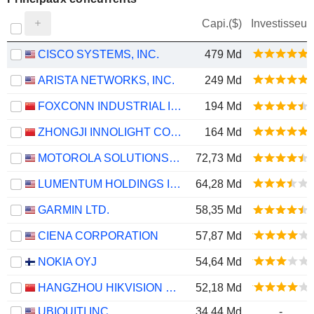
Capi.($)
Investisseur
CISCO SYSTEMS, INC.
479 Md
ARISTA NETWORKS, INC.
249 Md
FOXCONN INDUSTRIAL INTERNET CO., LTD.
194 Md
ZHONGJI INNOLIGHT CO., LTD.
164 Md
MOTOROLA SOLUTIONS, INC.
72,73 Md
LUMENTUM HOLDINGS INC.
64,28 Md
GARMIN LTD.
58,35 Md
CIENA CORPORATION
57,87 Md
NOKIA OYJ
54,64 Md
HANGZHOU HIKVISION DIGITAL TECHNOLOGY CO., LTD.
52,18 Md
UBIQUITI INC.
34,44 Md
-