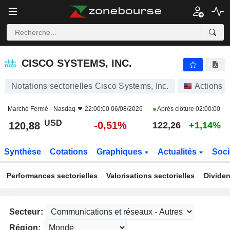
CISCO SYSTEMS, INC.
120,88
$
-0,51%
CISCO SYSTEMS, INC.
Notations sectorielles Cisco Systems, Inc.
Actions
Marché Fermé -
Nasdaq
22:00:00 06/08/2026
Après clôture
02:00:00
USD
-0,51%
120,88
122,26
+1,14%
Synthèse
Cotations
Graphiques
Actualités
Soci
Performances sectorielles
Valorisations sectorielles
Dividen
Secteur:
Région: