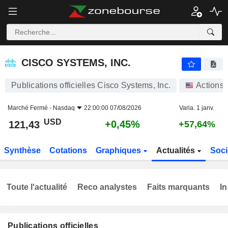
CISCO SYSTEMS, INC.
121,43
$
+0,45%
CISCO SYSTEMS, INC.
Publications officielles Cisco Systems, Inc.
Actions
Marché Fermé -
Nasdaq
22:00:00 07/08/2026
Varia. 1 janv.
USD
+0,45%
121,43
+57,64%
Synthèse
Cotations
Graphiques
Actualités
Soci
Toute l'actualité
Reco analystes
Faits marquants
In
Publications officielles