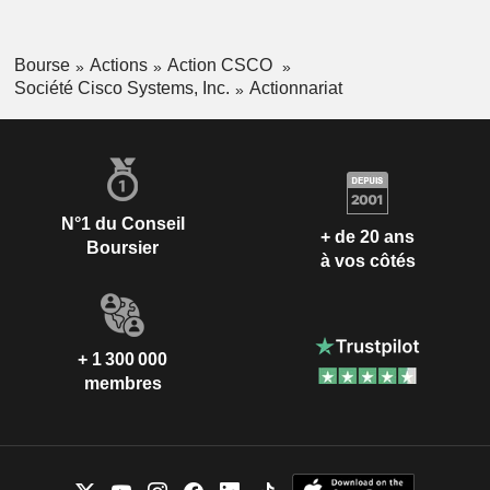
Arabie Saoudite
0,01%
Brésil
0,01%
Bourse
Actions
Action CSCO
Afrique du Sud
0,01%
Société Cisco Systems, Inc.
Actionnariat
Liechtenstein
0,01%
Slovénie
0,01%
N°1 du Conseil
+ de 20 ans
Boursier
à vos côtés
+ 1 300 000
membres