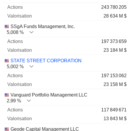
243 780 205
28 634 M $
SSgA Funds Management, Inc.
5,008 %
197 373 659
23 184 M $
STATE STREET CORPORATION
5,002 %
197 153 062
23 158 M $
Vanguard Portfolio Management LLC
2,99 %
117 849 671
13 843 M $
Geode Capital Management LLC