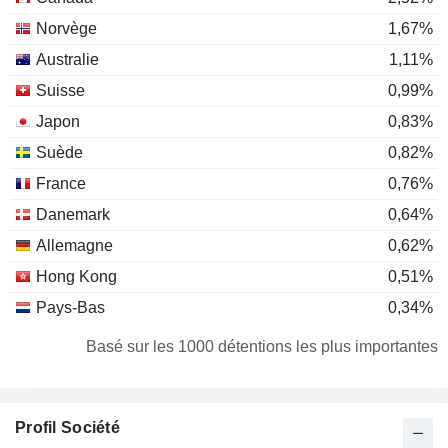
Norvège
1,67%
Australie
1,11%
Suisse
0,99%
Japon
0,83%
Suède
0,82%
France
0,76%
Danemark
0,64%
Allemagne
0,62%
Hong Kong
0,51%
Pays-Bas
0,34%
Corée du Sud
0,32%
Basé sur les 1000 détentions les plus importantes
Irlande
0,15%
Belgique
0,13%
Profil Société
Italie
0,12%