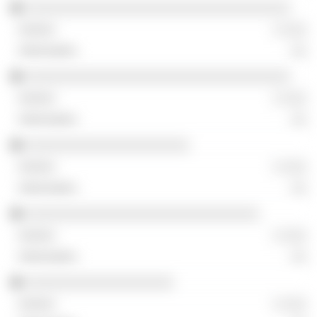
░░░░░░░░░░░░░░░░░░░░░░░░░░░░░░░░░░
░ ░░░
░░
░░░░░░░░░░░░░░░░░░░░░░░░░░░░░░░░░░
░ ░░░
░░
░░░░░░░░░░░░░░░░░░░░░
░ ░░░
░░
░░░░░░░░░░░░░░░░░░░░░░░░░░░░░░
░ ░░░
░░
░░░░░░░░░░░░░░░░░░░
░ ░░░