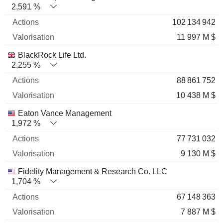
2,591 %
102 134 942
11 997 M $
BlackRock Life Ltd.
2,255 %
88 861 752
10 438 M $
Eaton Vance Management
1,972 %
77 731 032
9 130 M $
Fidelity Management & Research Co. LLC
1,704 %
67 148 363
7 887 M $