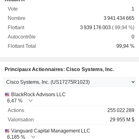
Vote
Nombre
Flottant
Autocontrôle
Total
1
3 941 434 665
3 939 176 003
( 99,94 %)
0
99,94 %
Principaux Actionnaires: Cisco Systems, Inc.
Nom
Actions
%
Valorisation
BlackRock Advisors LLC
6,47 %
255 022 289
29 955 M $
Vanguard Capital Management LLC
6,185 %