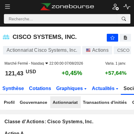
CISCO SYSTEMS, INC.
121,43
$
+0,45%
CISCO SYSTEMS, INC.
Actionnariat Cisco Systems, Inc.
Actions
CSCO
Marché Fermé -
Nasdaq
22:00:00 07/08/2026
Varia. 1 janv.
USD
+0,45%
121,43
+57,64%
Synthèse
Cotations
Graphiques
Actualités
Soci
Profil
Gouvernance
Actionnariat
Transactions d'initiés
Classe d'Actions: Cisco Systems, Inc.
Flottant
Action A