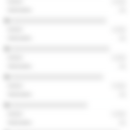
░ ░░░
░░
░░░░░░░░░░░░░░░░░░░░░░░░░░░░░░
░ ░░░
░░
░░░░░░░░░░░░░░░░░░░░░░░░░░░░░░░
░ ░░░
░░
░░░░░░░░░░░░░░░░░░░░░░░░░░░░░
░ ░░░
░░
░░░░░░░░░░░░░░░░░░░░░░░░
░ ░░░
░░