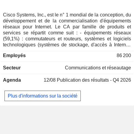
Chine
0,11%
Luxembourg
0,1%
Cisco Systems, Inc., est le n° 1 mondial de la conception, du
développement et de la commercialisation d'équipements
Nouvelle-Zélande
0,09%
réseaux pour Internet. Le CA par famille de produits et
Finlande
0,07%
services se répartit comme suit : - équipements réseaux
(59,1%) : commutateurs et routeurs, systèmes et logiciels
Personnes physiques
0,06%
technologiques (systèmes de stockage, d'accès à Internet,
de sécurisation, câblages, passerelles, interfaces et
Autriche
0,06%
Employés
86 200
modules de connexion, etc.), etc. ; - services (26,6%) :
Espagne
0,05%
services d'assistance technique, de conception, de
Secteur
Communications et réseautage
réalisation, d'intégration de réseaux, etc. ; - produits de
Israël
0,04%
sécurité (14,3%). La répartition géographique du CA est la
Portugal
0,04%
Agenda
12/08
Publication des résultats - Q4 2026
suivante : Amériques (59,4%), Europe-Moyen-Orient-Afrique
(26,2%) et Asie-Pacifique (14,4%).
République Tchèque
0,03%
Plus d'informations sur la société
Russie
0,02%
Singapour
0,01%
Porto Rico
0,01%
Inde
0,01%