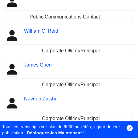
Public Communications Contact
-
William C. Reid
Corporate Officer/Principal
-
James Chen
Corporate Officer/Principal
-
Naveen Zutshi
Corporate Officer/Principal
-
Tous les transcripts sur plus de 9000 sociétés, le jour de leur
Rod Starrett
publication !
Débloquez-les Maintenant !