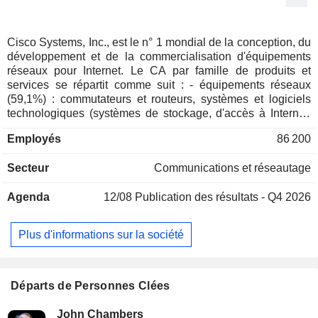
Cisco Systems, Inc., est le n° 1 mondial de la conception, du
développement et de la commercialisation d'équipements
réseaux pour Internet. Le CA par famille de produits et
services se répartit comme suit : - équipements réseaux
(59,1%) : commutateurs et routeurs, systèmes et logiciels
technologiques (systèmes de stockage, d'accès à Internet,
de sécurisation, câblages, passerelles, interfaces et
Employés
86 200
modules de connexion, etc.), etc. ; - services (26,6%) :
services d'assistance technique, de conception, de
Secteur
Communications et réseautage
réalisation, d'intégration de réseaux, etc. ; - produits de
sécurité (14,3%). La répartition géographique du CA est la
Agenda
12/08
Publication des résultats - Q4 2026
suivante : Amériques (59,4%), Europe-Moyen-Orient-Afrique
(26,2%) et Asie-Pacifique (14,4%).
Plus d'informations sur la société
Départs de Personnes Clées
John Chambers