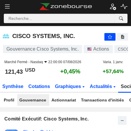
CISCO SYSTEMS, INC.
121,43
$
+0,45%
CISCO SYSTEMS, INC.
Gouvernance Cisco Systems, Inc.
Actions
CSCO
Marché Fermé -
Nasdaq
22:00:00 07/08/2026
Varia. 1 janv.
USD
+0,45%
121,43
+57,64%
Synthèse
Cotations
Graphiques
Actualités
Soci
Profil
Gouvernance
Actionnariat
Transactions d'initiés
Comité Exécutif: Cisco Systems, Inc.
Fonctions