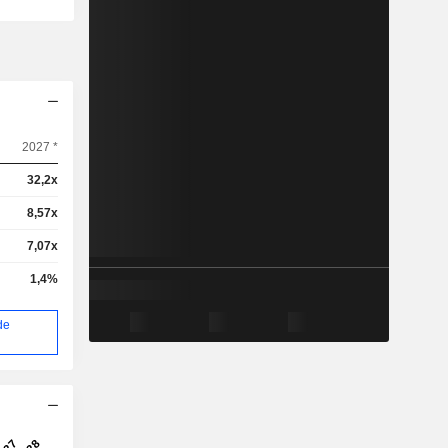
2027 *
32,2x
8,57x
7,07x
1,4%
de