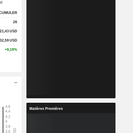
at
CUMULER
%
15,21%
26
%
36,16%
21,43
USD
32,59
USD
x
-
+9,19%
x
-
%
2,06%
%
5,29%
%
7,9%
Matières Premières
5
6,17