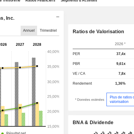
e Trésorerie
Ratios Financiers
Segments d'Activités
, Inc.
Annuel
Trimestriel
Ratios de Valorisation
2026 *
PER
37,4x
PBR
9,61x
VE / CA
7,8x
Rendement
1,36%
Plus de ratios 
* Données estimées
valorisation
BNA & Dividende