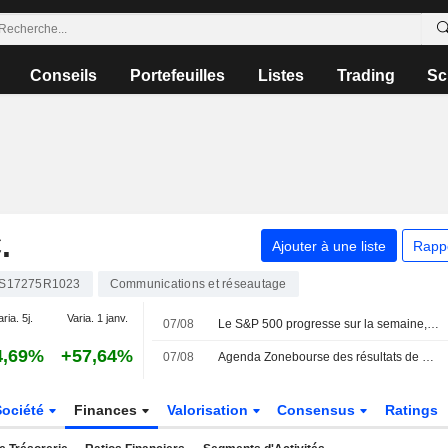
Conseils
Portefeuilles
Listes
Trading
Sc
.
Ajouter à une liste
Rapp
S17275R1023
Communications et réseautage
aria. 5j.
Varia. 1 janv.
07/08
Le S&P 500 progresse sur la semaine, porté par l'envolée des géants de la technologie
4,69%
+57,64%
07/08
Agenda Zonebourse des résultats de sociétés : semaine du 10 au 14 août 2026
Société
Finances
Valorisation
Consensus
Ratings