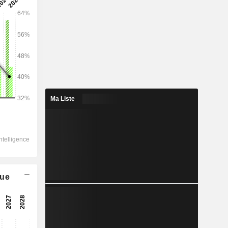
2028
73 441
6,72%
28 647
Ma Liste
7,76%
25 799
8,2%
-393,5
20 540
que
14,24%
16 758
14,96%