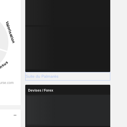
7,69%
-
2028
%
39,01%
Suite du Palmarès
%
35,13%
Devises / Forex
%
27,97%
%
22,82%
%
26,14%
s
%
114,55%