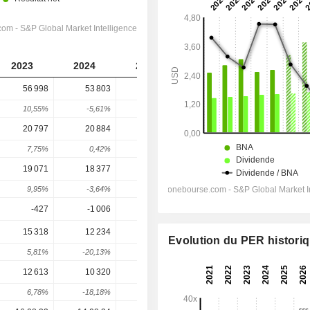
2023
2024
2025
2026
2027
56 998
53 803
56 654
62 907
68 818
10,55%
-5,61%
5,3%
11,04%
9,4%
20 797
20 884
22 302
24 358
26 584
7,75%
0,42%
6,79%
9,22%
9,14%
19 071
18 377
19 491
21 682
23 844
9,95%
-3,64%
6,06%
11,24%
9,97%
-427
-1 006
-1 593
-659,7
-535,9
15 318
12 234
11 455
15 242
17 981
Evolution du PER histori
5,81%
-20,13%
-6,37%
33,06%
17,97%
12 613
10 320
10 453
12 787
14 577
6,78%
-18,18%
1,29%
22,33%
13,99%