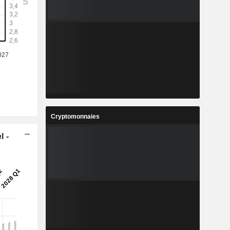
%
17,2%
8
1,749
%
2,98%
7
16,36
%
15,42%
6
4,37
%
16,02%
5
3 941 435
Cryptomonnaies
-
-
l -