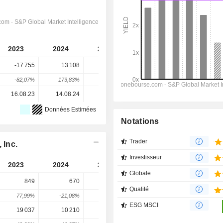
2023
2024
2025
2026
2027
-17 755
13 108
11 983
12 374
8 094
-82,07%
173,83%
-8,58%
3,26%
-34,59%
16.08.23
14.08.24
13.08.25
-
-
Données Estimées
Notations
Trader
 Inc.
Investisseur
2023
2024
2025
2026
2027
Globale
849
670
905
1 325
1 333
Qualité
77,99%
-21,08%
35,07%
46,4%
0,57%
ESG MSCI
19 037
10 210
13 288
12 762
17 825