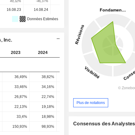
49,32%
-46,37%
30,15%
-3,96%
39,68%
16.08.23
14.08.24
13.08.25
-
-
Données Estimées
, Inc.
2023
2024
2025
2026
2027
36,49%
38,82%
39,37%
38,72%
38,63
33,46%
34,16%
34,4%
34,47%
34,65
26,87%
22,74%
20,22%
24,23%
26,13
Plus de notations
22,13%
19,18%
18,45%
20,33%
21,18
33,4%
18,98%
23,45%
20,29%
25,9
Consensus des Analyste
150,93%
98,93%
127,12%
99,8%
122,29