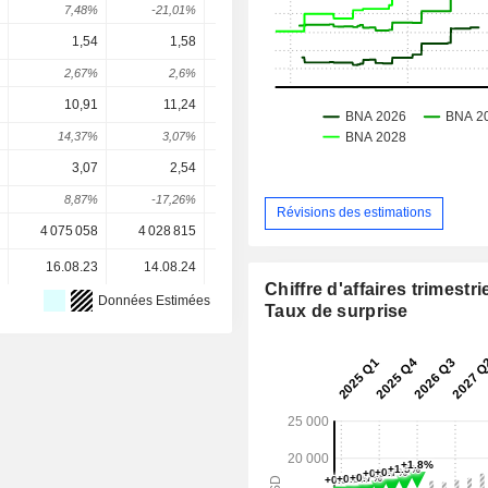
7,48%
-21,01%
32,54%
16%
27,85
1,54
1,58
1,62
1,657
1,69
2,67%
2,6%
2,53%
2,3%
2,47
10,91
11,24
11,85
12,64
14,1
14,37%
3,07%
5,4%
6,68%
12,12
3,07
2,54
2,61
3,251
3,76
8,87%
-17,26%
2,76%
24,54%
15,87
Révisions des estimations
4 075 058
4 028 815
3 959 998
3 941 435
3 941 43
16.08.23
14.08.24
13.08.25
-
Chiffre d'affaires trimestrie
Données Estimées
Taux de surprise