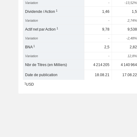
Variation
-
-13,52%
1
Dividende / Action
1,46
1,5
Variation
-
2,74%
1
Actif net par Action
9,78
9,538
Variation
-
-2,48%
1
BNA
2,5
2,82
Variation
-
12,8%
Nbr de Titres (en Milliers)
4 214 205
4 140 964
Date de publication
18.08.21
17.08.22
1
USD