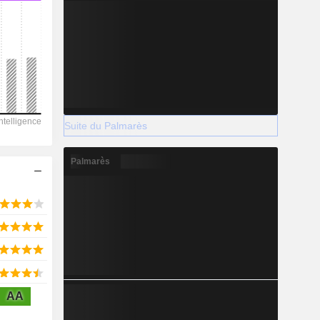
2028
-2 281
-128,18%
Suite du Palmarès
-
Palmarès
2028
1 516
13,79%
AA
19 196