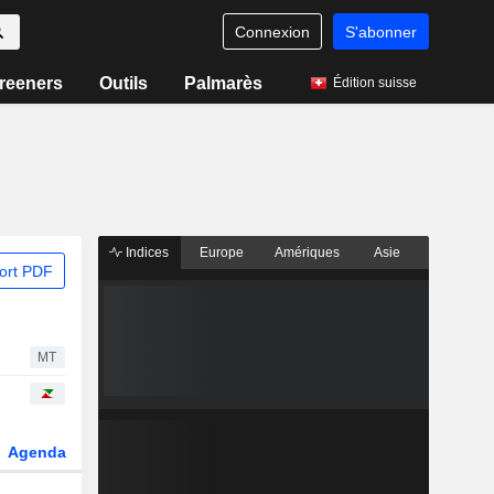
Connexion
S'abonner
reeners
Outils
Palmarès
Édition suisse
Indices
Europe
Amériques
Asie
ort PDF
MT
Agenda
Secteur
Dérivés
Fonds et ETFs