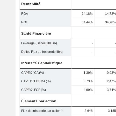
Rentabilité
ROA
14,18%
14,72%
ROE
34,44%
34,78%
Santé Financière
Leverage (Dette/EBITDA)
-
-
Dette / Flux de trésorerie libre
-
-
Intensité Capitalistique
CAPEX / CA (%)
1,39%
0,93%
CAPEX / EBITDA (%)
3,73%
2,47%
CAPEX / FCF (%)
4,69%
3,74%
Éléments par action
1
Flux de trésorerie par action
3,648
3,155