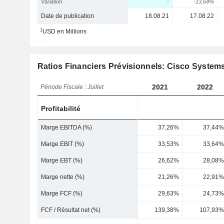
Variation
-
-13,64%
Date de publication
18.08.21
17.08.22
1
USD en Millions
Ratios Financiers Prévisionnels: Cisco Systems
2021
2022
Période Fiscale : Juillet
Profitabilité
Marge EBITDA (%)
37,26%
37,44%
Marge EBIT (%)
33,53%
33,64%
Marge EBT (%)
26,62%
28,08%
Marge nette (%)
21,26%
22,91%
Marge FCF (%)
29,63%
24,73%
FCF / Résultat net (%)
139,38%
107,93%