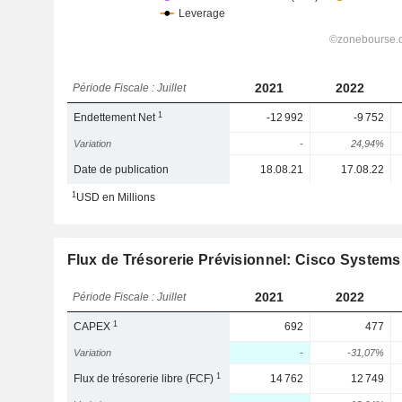
2021
2022
Période Fiscale : Juillet
1
Endettement Net
-12 992
-9 752
Variation
-
24,94%
Date de publication
18.08.21
17.08.22
1
USD en Millions
Flux de Trésorerie Prévisionnel: Cisco Systems,
2021
2022
Période Fiscale : Juillet
1
CAPEX
692
477
Variation
-
-31,07%
1
Flux de trésorerie libre (FCF)
14 762
12 749