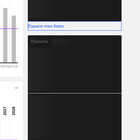
-
Espace mes listes
Palmarès