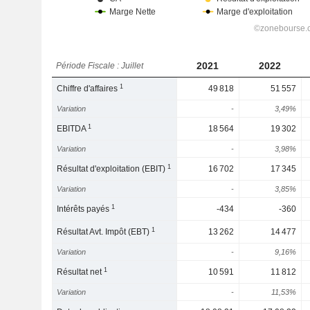
2021
2022
Période Fiscale : Juillet
1
Chiffre d'affaires
49 818
51 557
Variation
-
3,49%
1
EBITDA
18 564
19 302
Variation
-
3,98%
1
Résultat d'exploitation (EBIT)
16 702
17 345
Variation
-
3,85%
1
Intérêts payés
-434
-360
1
Résultat Avt. Impôt (EBT)
13 262
14 477
Variation
-
9,16%
1
Résultat net
10 591
11 812
Variation
-
11,53%