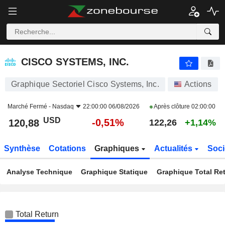
CISCO SYSTEMS, INC.
120,88
$
-0,51%
CISCO SYSTEMS, INC.
Graphique Sectoriel Cisco Systems, Inc.
Actions
Marché Fermé -
Nasdaq
22:00:00 06/08/2026
Après clôture
02:00:00
USD
-0,51%
120,88
122,26
+1,14%
Synthèse
Cotations
Graphiques
Actualités
Soci
Analyse Technique
Graphique Statique
Graphique Total Re
Total Return