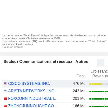
La performance "Total Return" intègre les versements de dividendes sur la période
concernée, comme s'ils étaient réinvestis à 100%.
Les valeurs annotées (TR) sont affichées avec leur performance "Total Return"
(uniquement si disponible)
Cours en clôtures
Secteur Communications et réseaux - Autres
Croissanc
Capi.
Revenus
CISCO SYSTEMS, INC.
476 Md
ARISTA NETWORKS, INC.
243 Md
FOXCONN INDUSTRIAL INTERNET CO., LTD.
201 Md
ZHONGJI INNOLIGHT CO., LTD.
166 Md