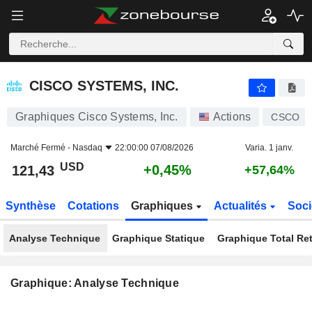
CISCO SYSTEMS, INC.
121,43
$
+0,45%
CISCO SYSTEMS, INC.
Graphiques Cisco Systems, Inc.
Actions
CSCO
Marché Fermé -
Nasdaq
22:00:00 07/08/2026
Varia. 1 janv.
USD
+0,45%
121,43
+57,64%
Synthèse
Cotations
Graphiques
Actualités
Soci
Analyse Technique
Graphique Statique
Graphique Total Re
Graphique: Analyse Technique