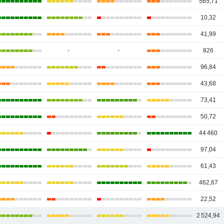
565,71
10,32
41,99
-
-
826
96,84
43,68
73,41
50,72
44 460
97,04
61,43
462,67
22,52
2 524,94