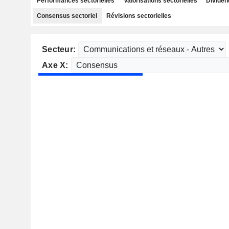
Performances sectorielles
Valorisations sectorielles
Dividen
Consensus sectoriel
Révisions sectorielles
Secteur:
Axe X: