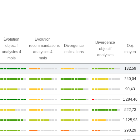
Évolution
Évolution
Divergence
objectif
recommandations
Divergence
Obj.
objectif
analystes 4
analystes 4
estimations
moyen
analystes
mois
mois
132,59
240,04
90,43
1 284,46
522,73
1 125,93
290,29