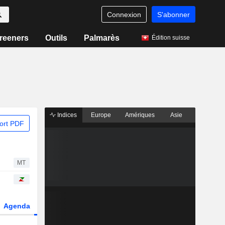
Connexion
S'abonner
reeners
Outils
Palmarès
Édition suisse
Indices
Europe
Amériques
Asie
ort PDF
MT
Agenda
Secteur
Dérivés
Fonds et ETFs