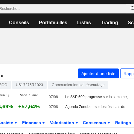
Conseils
Portefeuilles
Listes
Trading
Sc
.
Ajouter à une liste
Rapp
SCO
US17275R1023
Communications et réseautage
aria. 5j.
Varia. 1 janv.
07/08
Le S&P 500 progresse sur la semaine, porté par l'envolée des géants de la technologie
4,69%
+57,64%
07/08
Agenda Zonebourse des résultats de sociétés : semaine du 10 au 14 août 2026
Société
Finances
Valorisation
Consensus
Ratings