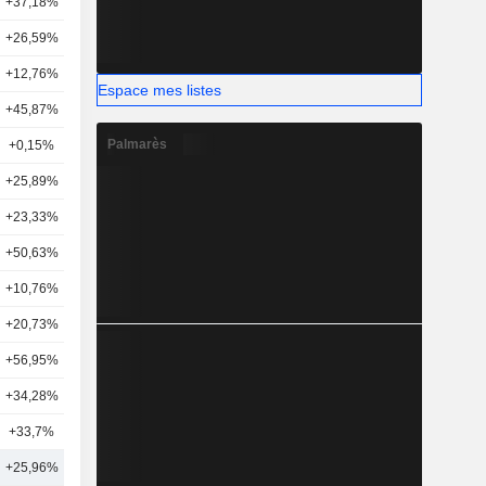
+37,18%
19
+26,59%
22
+12,76%
8
Espace mes listes
+45,87%
2
Palmarès
+0,15%
19
+25,89%
8
+23,33%
4
+50,63%
5
+10,76%
4
+20,73%
10
+56,95%
7
+34,28%
3
+33,7%
4
+25,96%
11