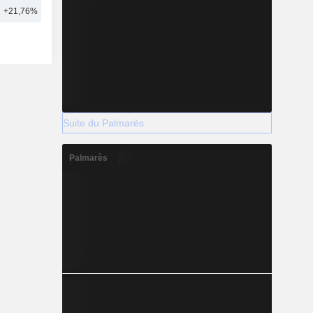
+21,76%
17
Suite du Palmarès
Palmarès