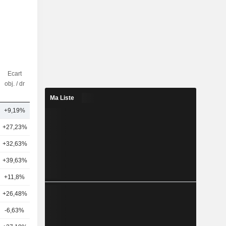
Ecart
Nbr
obj. / dr
d'analystes
Ma Liste
+9,19%
22
+27,23%
27
+32,63%
11
+39,63%
10
+11,8%
11
+26,48%
24
-6,63%
7