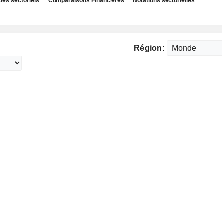
des sectoriels
Comparaisons Financières
Notations sectorielles
Région: