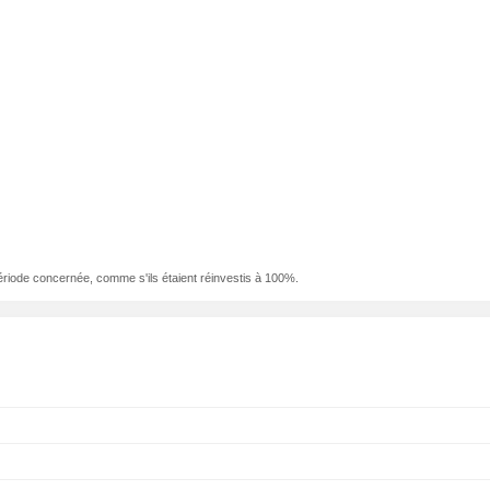
ériode concernée, comme s'ils étaient réinvestis à 100%.