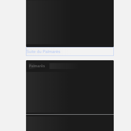
Suite du Palmarès
Palmarès