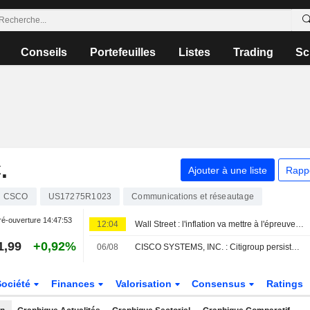
Conseils
Portefeuilles
Listes
Trading
Sc
.
Ajouter à une liste
Rapp
CSCO
US17275R1023
Communications et réseautage
é-ouverture
14:47:53
12:04
Wall Street : l'inflation va mettre à l'épreuve les records boursiers et les perspectives de taux de la Fed
1,99
+0,92%
06/08
CISCO SYSTEMS, INC. : Citigroup persiste à l'achat
Société
Finances
Valorisation
Consensus
Ratings