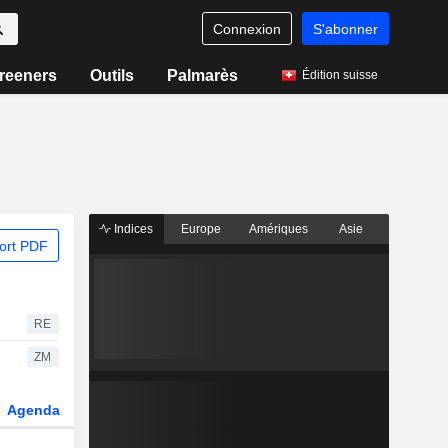
Connexion
S'abonner
reeners
Outils
Palmarès
Édition suisse
Indices
Europe
Amériques
Asie
ort PDF
RE
ZM
Agenda
Secteur
Dérivés
Fonds et ETFs