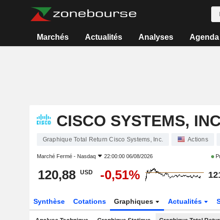
Marchés
Actualités
Analyses
Agenda
CISCO SYSTEMS, INC
Graphique Total Return Cisco Systems, Inc.
Actions
Marché Fermé -
Nasdaq
22:00:00 06/08/2026
Pr
120,88
-0,51%
USD
12
Synthèse
Cotations
Graphiques
Actualités