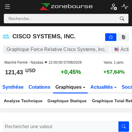
CISCO SYSTEMS, INC.
121,43
$
+0,45%
CISCO SYSTEMS, INC.
Graphique Force Relative Cisco Systems, Inc.
Acti
Marché Fermé -
Nasdaq
22:00:00 07/08/2026
Varia. 1 janv.
USD
+0,45%
121,43
+57,64%
Synthèse
Cotations
Graphiques
Actualités
Soci
Analyse Technique
Graphique Statique
Graphique Total Re