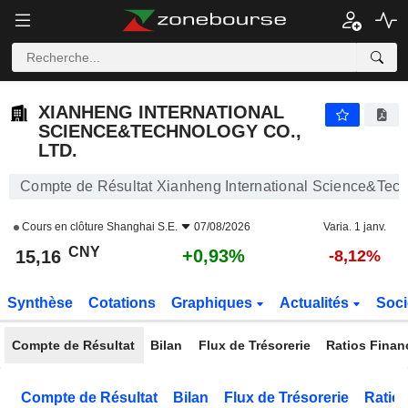
XIANHENG INTERNATIONAL SCIENCE&TECHNOLOGY CO., LTD.
15,16
¥
+0,93%
XIANHENG INTERNATIONAL
SCIENCE&TECHNOLOGY CO.,
LTD.
Compte de Résultat Xianheng International Science&Techn
Cours en clôture
Shanghai S.E.
07/08/2026
Varia. 1 janv.
CNY
+0,93%
15,16
-8,12%
Synthèse
Cotations
Graphiques
Actualités
Soci
Compte de Résultat
Bilan
Flux de Trésorerie
Ratios Finan
Compte de Résultat
Bilan
Flux de Trésorerie
Ratios