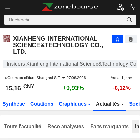
XIANHENG INTERNATIONAL SCIENCE&TECHNOLOGY CO., LTD.
15,16
¥
+0,93%
XIANHENG INTERNATIONAL
SCIENCE&TECHNOLOGY CO.,
LTD.
Insiders Xianheng International Science&Technology Co., 
Cours en clôture
Shanghai S.E.
07/08/2026
Varia. 1 janv.
CNY
+0,93%
15,16
-8,12%
Synthèse
Cotations
Graphiques
Actualités
Soci
Toute l'actualité
Reco analystes
Faits marquants
In