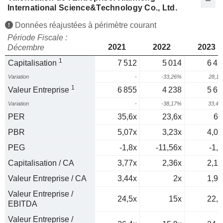
International Science&Technology Co., Ltd.
Données réajustées à périmètre courant
Période Fiscale :
2021
2022
2023
Décembre
1
Capitalisation
7 512
5 014
6 42
Variation
-
-33,26%
28,1
1
Valeur Entreprise
6 855
4 238
5 65
Variation
-
-38,17%
33,4
PER
35,6x
23,6x
65
PBR
5,07x
3,23x
4,08
PEG
-1,8x
-11,56x
-1,2
Capitalisation / CA
3,77x
2,36x
2,19
Valeur Entreprise / CA
3,44x
2x
1,93
Valeur Entreprise /
24,5x
15x
22,1
EBITDA
Valeur Entreprise /