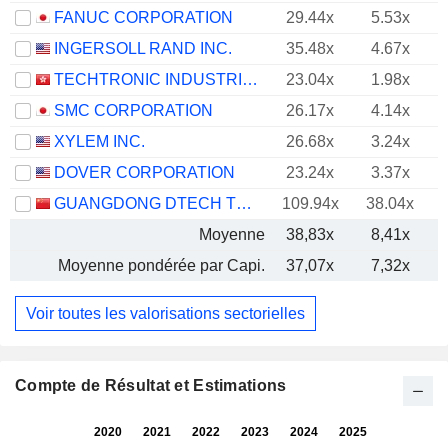
FANUC CORPORATION
29.44x
5.53x
INGERSOLL RAND INC.
35.48x
4.67x
TECHTRONIC INDUSTRIES COMPANY LIMITED
23.04x
1.98x
SMC CORPORATION
26.17x
4.14x
XYLEM INC.
26.68x
3.24x
DOVER CORPORATION
23.24x
3.37x
GUANGDONG DTECH TECHNOLOGY CO., LTD.
109.94x
38.04x
Moyenne
38,83x
8,41x
Moyenne pondérée par Capi.
37,07x
7,32x
Voir toutes les valorisations sectorielles
Compte de Résultat et Estimations