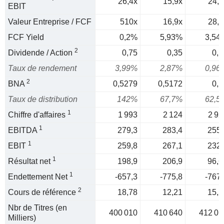
26,4x
15,9x
24,3
EBIT
Valeur Entreprise / FCF
510x
16,9x
28,3
FCF Yield
0,2%
5,93%
3,54
2
Dividende / Action
0,75
0,35
0,1
Taux de rendement
3,99%
2,87%
0,96
2
BNA
0,5279
0,5172
0,2
Taux de distribution
142%
67,7%
62,5
1
Chiffre d'affaires
1 993
2 124
2 92
1
EBITDA
279,3
283,4
255,
1
EBIT
259,8
267,1
232,
1
Résultat net
198,9
206,9
96,6
1
Endettement Net
-657,3
-775,8
-767,
2
Cours de référence
18,78
12,21
15,5
Nbr de Titres (en
400 010
410 640
412 01
Milliers)