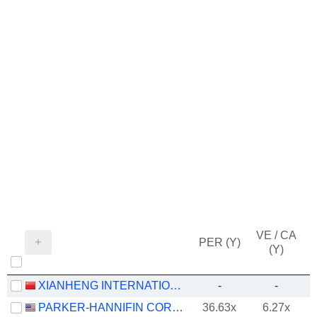
VE / CA
PER (Y)
(Y)
XIANHENG INTERNATIONAL SCIENCE&TECHNOLOGY CO., LTD.
-
-
PARKER-HANNIFIN CORPORATION
36.63x
6.27x