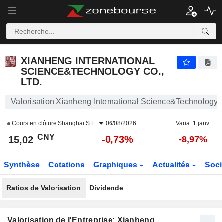
XIANHENG INTERNATIONAL SCIENCE&TECHNOLOGY CO., LTD.
15,02
¥
-0,73%
XIANHENG INTERNATIONAL
SCIENCE&TECHNOLOGY CO.,
LTD.
Valorisation Xianheng International Science&Technology C
Cours en clôture
Shanghai S.E.
06/08/2026
Varia. 1 janv.
CNY
-0,73%
15,02
-8,97%
Synthèse
Cotations
Graphiques
Actualités
Soci
Ratios de Valorisation
Dividende
Valorisation de l'Entreprise: Xianheng