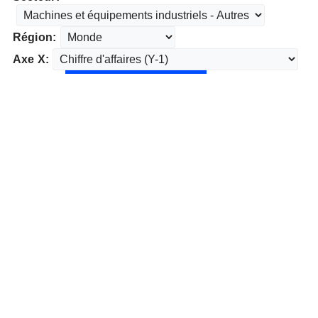
Région:
Axe X: