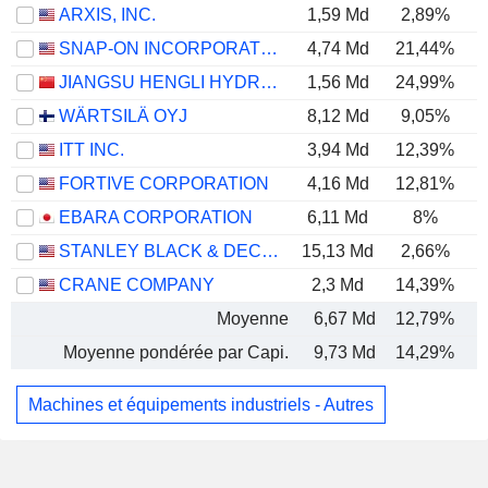
ARXIS, INC.
1,59 Md
2,89%
SNAP-ON INCORPORATED
4,74 Md
21,44%
JIANGSU HENGLI HYDRAULIC CO.,LTD
1,56 Md
24,99%
WÄRTSILÄ OYJ
8,12 Md
9,05%
ITT INC.
3,94 Md
12,39%
FORTIVE CORPORATION
4,16 Md
12,81%
EBARA CORPORATION
6,11 Md
8%
STANLEY BLACK & DECKER, INC.
15,13 Md
2,66%
CRANE COMPANY
2,3 Md
14,39%
Moyenne
6,67 Md
12,79%
Moyenne pondérée par Capi.
9,73 Md
14,29%
Machines et équipements industriels - Autres