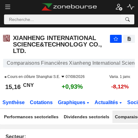
XIANHENG INTERNATIONAL SCIENCE&TECHNOLOGY CO., LTD.
15,16
¥
+0,93%
XIANHENG INTERNATIONAL
SCIENCE&TECHNOLOGY CO.,
LTD.
Comparaisons Financières Xianheng International Scienc
Cours en clôture
Shanghai S.E.
07/08/2026
Varia. 1 janv.
CNY
+0,93%
15,16
-8,12%
Synthèse
Cotations
Graphiques
Actualités
Soci
Performances sectorielles
Dividendes sectoriels
Comparais
Secteur: