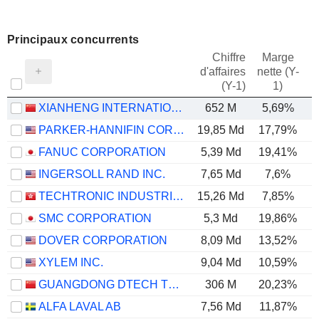
Principaux concurrents
Chiffre
Marge
d'affaires
nette (Y-
E
(Y-1)
1)
XIANHENG INTERNATIONAL SCIENCE&TECHNOLOGY CO., LTD.
652 M
5,69%
PARKER-HANNIFIN CORPORATION
19,85 Md
17,79%
FANUC CORPORATION
5,39 Md
19,41%
INGERSOLL RAND INC.
7,65 Md
7,6%
TECHTRONIC INDUSTRIES COMPANY LIMITED
15,26 Md
7,85%
SMC CORPORATION
5,3 Md
19,86%
DOVER CORPORATION
8,09 Md
13,52%
XYLEM INC.
9,04 Md
10,59%
GUANGDONG DTECH TECHNOLOGY CO., LTD.
306 M
20,23%
ALFA LAVAL AB
7,56 Md
11,87%