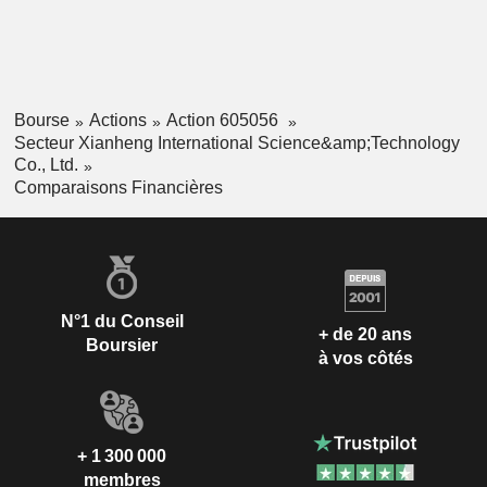
Bourse
Actions
Action 605056
Secteur Xianheng International Science&amp;Technology
Co., Ltd.
Comparaisons Financières
N°1 du Conseil
+ de 20 ans
Boursier
à vos côtés
+ 1 300 000
membres