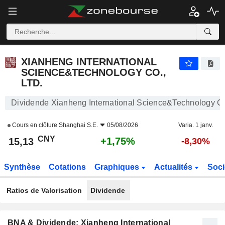
XIANHENG INTERNATIONAL SCIENCE&TECHNOLOGY CO., LTD.
15,13
¥
+1,75%
XIANHENG INTERNATIONAL
SCIENCE&TECHNOLOGY CO.,
LTD.
Dividende Xianheng International Science&Technology Co.
Cours en clôture
Shanghai S.E.
05/08/2026
Varia. 1 janv.
CNY
+1,75%
15,13
-8,30%
Synthèse
Cotations
Graphiques
Actualités
Soci
Ratios de Valorisation
Dividende
BNA & Dividende: Xianheng International