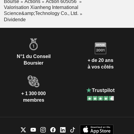
Bourse
Actions
Action 605056
Valorisation Xianheng International
Science&amp;Technology Co., Ltd.
Dividende
N°1 du Conseil
+ de 20 ans
Boursier
à vos côtés
+ 1 300 000
membres