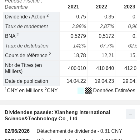
Période Fiscale :
2021
2022
2023
Décembre
2
Dividende / Action
0,75
0,35
0,1
Taux de rendement
3,99%
2,87%
0,96
2
BNA
0,5279
0,5172
0,2
Taux de distribution
142%
67,7%
62,5
2
Cours de référence
18,78
12,21
15,5
Nbr de Titres (en
400 010
410 640
412 01
Milliers)
Date de publication
14.04.22
19.04.23
29.04.2
1
2
CNY en Millions
CNY
Données Estimées
Dividendes passés: Xianheng International
Science&Technology Co., Ltd.
02/06/2026
Détachement de dividende - 0.31 CNY