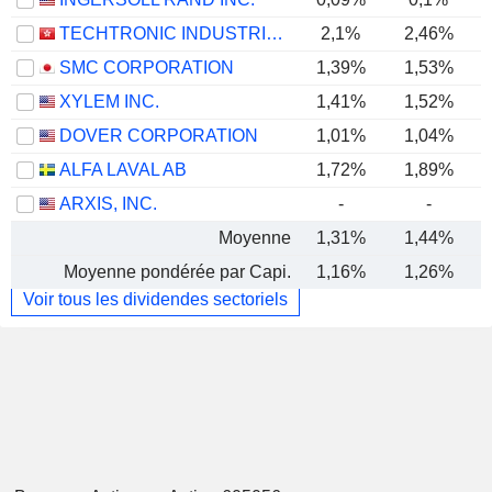
TECHTRONIC INDUSTRIES COMPANY LIMITED
2,1%
2,46%
SMC CORPORATION
1,39%
1,53%
XYLEM INC.
1,41%
1,52%
DOVER CORPORATION
1,01%
1,04%
ALFA LAVAL AB
1,72%
1,89%
ARXIS, INC.
-
-
Moyenne
1,31%
1,44%
Moyenne pondérée par Capi.
1,16%
1,26%
Voir tous les dividendes sectoriels