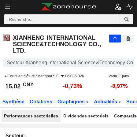
XIANHENG INTERNATIONAL SCIENCE&TECHNOLOGY CO., LTD.
15,02
¥
-0,73%
XIANHENG INTERNATIONAL
SCIENCE&TECHNOLOGY CO.,
LTD.
Secteur Xianheng International Science&Technology Co., 
Cours en clôture
Shanghai S.E.
06/08/2026
Varia. 1 janv.
CNY
-0,73%
15,02
-8,97%
Synthèse
Cotations
Graphiques
Actualités
Soci
Performances sectorielles
Dividendes sectoriels
Comparais
Secteur: