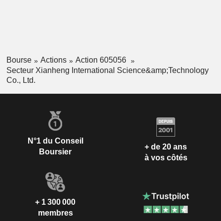
Bourse
Actions
Action 605056
Secteur Xianheng International Science&amp;Technology
Co., Ltd.
N°1 du Conseil
+ de 20 ans
Boursier
à vos côtés
+ 1 300 000
membres