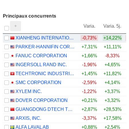
Principaux concurrents
V
Varia.
Varia. 5j.
XIANHENG INTERNATIONAL SCIENCE&TECHNOLOGY CO., LTD.
-0,73%
+14,22%
PARKER-HANNIFIN CORPORATION
+7,31%
+11,11%
+
FANUC CORPORATION
+1,66%
-8,33%
INGERSOLL RAND INC.
-1,96%
+4,65%
TECHTRONIC INDUSTRIES COMPANY LIMITED
+1,45%
+11,82%
+
SMC CORPORATION
-2,59%
+4,14%
XYLEM INC.
-1,22%
+3,37%
DOVER CORPORATION
+0,21%
+3,32%
GUANGDONG DTECH TECHNOLOGY CO., LTD.
+2,87%
+28,53%
ARXIS, INC.
-3,37%
+17,58%
+
ALFA LAVAL AB
+0,88%
+2,54%