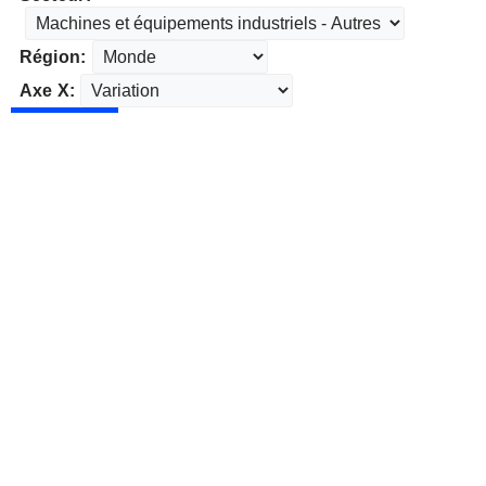
Région:
Axe X: