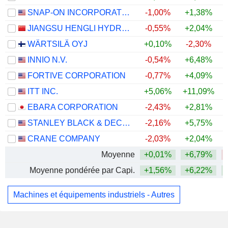
SNAP-ON INCORPORATED
-1,00%
+1,38%
JIANGSU HENGLI HYDRAULIC CO.,LTD
-0,55%
+2,04%
WÄRTSILÄ OYJ
+0,10%
-2,30%
INNIO N.V.
-0,54%
+6,48%
FORTIVE CORPORATION
-0,77%
+4,09%
ITT INC.
+5,06%
+11,09%
+
EBARA CORPORATION
-2,43%
+2,81%
STANLEY BLACK & DECKER, INC.
-2,16%
+5,75%
CRANE COMPANY
-2,03%
+2,04%
Moyenne
+0,01%
+6,79%
Moyenne pondérée par Capi.
+1,56%
+6,22%
Machines et équipements industriels - Autres