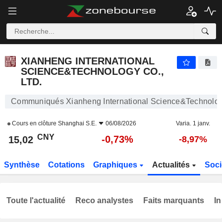
XIANHENG INTERNATIONAL SCIENCE&TECHNOLOGY CO., LTD.
15,02
¥
-0,73%
XIANHENG INTERNATIONAL
SCIENCE&TECHNOLOGY CO.,
LTD.
Communiqués Xianheng International Science&Technology
Cours en clôture
Shanghai S.E.
06/08/2026
Varia. 1 janv.
CNY
-0,73%
15,02
-8,97%
Synthèse
Cotations
Graphiques
Actualités
Soci
Toute l'actualité
Reco analystes
Faits marquants
In