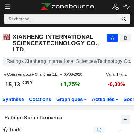
XIANHENG INTERNATIONAL SCIENCE&TECHNOLOGY CO., LTD.
15,13
¥
+1,75%
XIANHENG INTERNATIONAL
SCIENCE&TECHNOLOGY CO.,
LTD.
Ratings Xianheng International Science&Technology Co., 
Cours en clôture
Shanghai S.E.
05/08/2026
Varia. 1 janv.
CNY
+1,75%
15,13
-8,30%
Synthèse
Cotations
Graphiques
Actualités
Soci
Ratings Surperformance
Trader
-