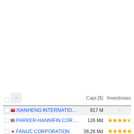
Capi.($)
Investisseur
XIANHENG INTERNATIONAL SCIENCE&TECHNOLOGY CO., LTD.
917 M
-
PARKER-HANNIFIN CORPORATION
126 Md
FANUC CORPORATION
38,26 Md