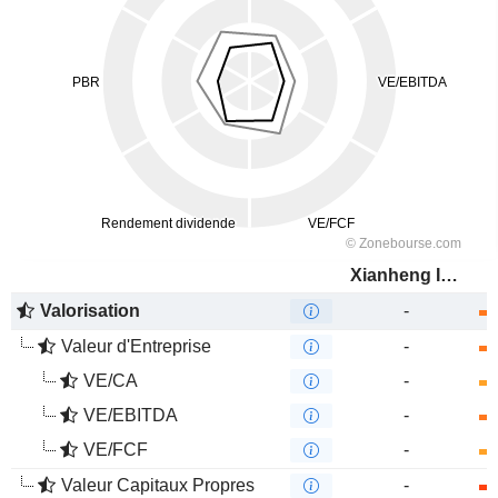
Xianheng International Science&Technology Co., Ltd.
Valorisation
-
Valeur d'Entreprise
-
VE/CA
-
VE/EBITDA
-
VE/FCF
-
Valeur Capitaux Propres
-