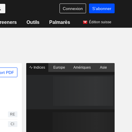
Connexion
S'abonner
reeners
Outils
Palmarès
Édition suisse
Indices
Europe
Amériques
Asie
ort PDF
RE
CI