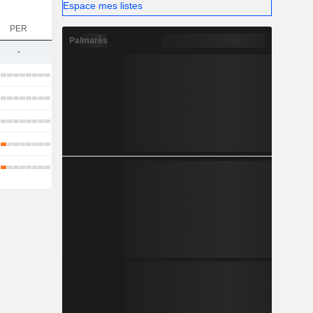
Espace mes listes
PER
Palmarès
-