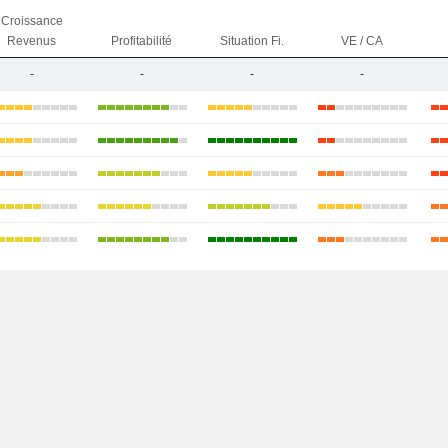
Croissance
Revenus
Profitabilité
Situation Fi.
VE / CA
-
-
-
-