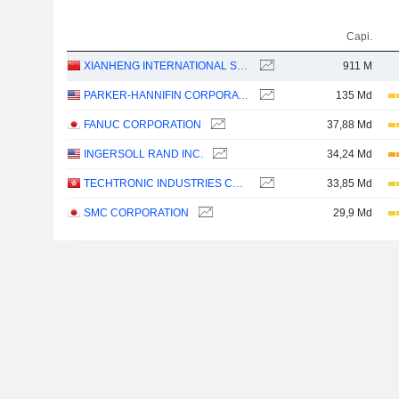
Capi.
XIANHENG INTERNATIONAL SCIENCE&TECHNOLOGY CO., LTD.
911 M
PARKER-HANNIFIN CORPORATION
135 Md
FANUC CORPORATION
37,88 Md
INGERSOLL RAND INC.
34,24 Md
TECHTRONIC INDUSTRIES COMPANY LIMITED
33,85 Md
SMC CORPORATION
29,9 Md