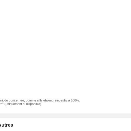
ériode concernée, comme s'ils étaient réinvestis à 100%.
n" (uniquement si disponible)
Autres