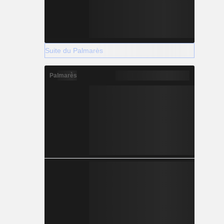
Suite du Palmarès
Palmarès