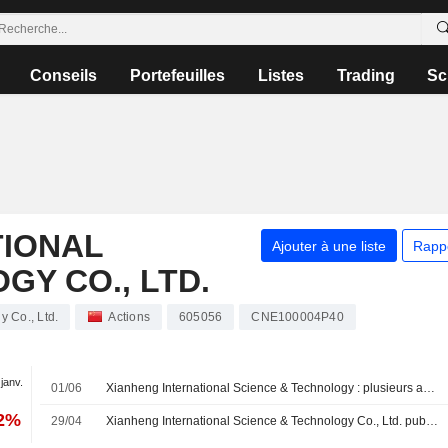
Conseils
Portefeuilles
Listes
Trading
Sc
TIONAL
Ajouter à une liste
Rapp
Y CO., LTD.
 Co., Ltd.
Actions
605056
CNE100004P40
 janv.
01/06
Xianheng International Science & Technology : plusieurs actionnaires s'apprêtent à réduire leurs participations
12%
29/04
Xianheng International Science & Technology Co., Ltd. publie ses résultats pour le premier trimestre clos le 31 mars 2026