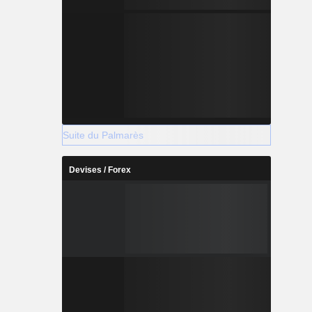
Suite du Palmarès
Devises / Forex