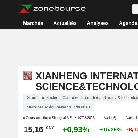
Marchés
Actualités
Analyses
Agenda
XIANHENG INTERNA
SCIENCE&TECHNOLOG
Graphique Sectoriel Xianheng International Science&Technology
Machines et équipements industriels
Cours en clôture
Shanghai S.E.
07/08/2026
Varia. 5j.
Varia. 1
15,16
+0,93%
CNY
+15,29%
-8,