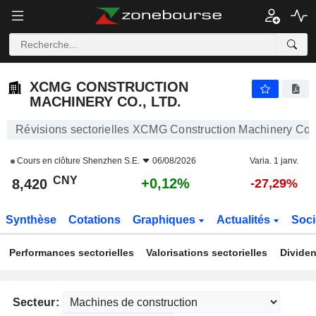
XCMG CONSTRUCTION MACHINERY CO., LTD.
8,420
¥
+0,12%
XCMG CONSTRUCTION
MACHINERY CO., LTD.
Révisions sectorielles XCMG Construction Machinery Co.,
Cours en clôture
Shenzhen S.E.
06/08/2026
Varia. 1 janv.
CNY
+0,12%
8,420
-27,29%
Synthèse
Cotations
Graphiques
Actualités
Soci
Performances sectorielles
Valorisations sectorielles
Dividen
Secteur: