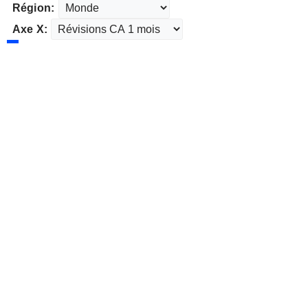
Région:
Axe X: