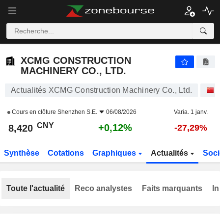
XCMG CONSTRUCTION MACHINERY CO., LTD.
8,420
¥
+0,12%
XCMG CONSTRUCTION
MACHINERY CO., LTD.
Actualités XCMG Construction Machinery Co., Ltd.
Cours en clôture
Shenzhen S.E.
06/08/2026
Varia. 1 janv.
CNY
+0,12%
8,420
-27,29%
Synthèse
Cotations
Graphiques
Actualités
Soci
Toute l'actualité
Reco analystes
Faits marquants
In