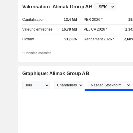
Valorisation: Alimak Group AB
Capitalisation
13,4 Md
PER 2026 *
19
Valeur d'entreprise
16,78 Md
VE / CA 2026 *
2,34
Flottant
91,68%
Rendement 2026 *
2,68
* Données estimées
Graphique: Alimak Group AB