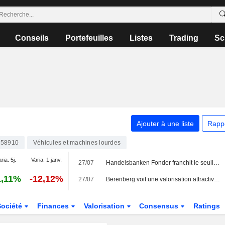
Conseils
Portefeuilles
Listes
Trading
Sc
Ajouter à une liste
Rapp
158910
Véhicules et machines lourdes
ria. 5j.
Varia. 1 janv.
27/07
Handelsbanken Fonder franchit le seuil des 5 % dans Alimak
1,11%
-12,12%
27/07
Berenberg voit une valorisation attractive pour Alimak
Société
Finances
Valorisation
Consensus
Ratings