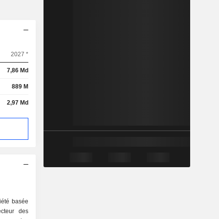
2027 *
7,86 Md
889 M
2,97 Md
iété basée
cteur des