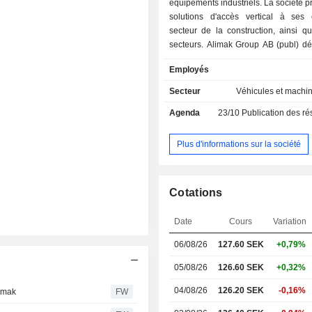
équipements industriels. La société 
solutions d'accès vertical à ses 
secteur de la construction, ainsi qu
secteurs. Alimak Group AB (publ) dé
fabrique des ascenseurs de chan
Employés
ascenseurs industriels, des plates
travail à mât, des plates-formes de t
Secteur
Véhicules et machi
des monte-charges. Elle opère d
Agenda
23/10
Publication des résultat
segments d'activité : Équipements d
qui conçoit, développe, fabrique et di
ascenseurs destinés à des inst
Plus d'informations sur la société
temporaires ; Équipements indust
fournit des ascenseurs pour des ins
permanentes ; Location, qui propose 
Cotations
et l'entretien des équipements de la s
Service après-vente, qui comprend l
Date
Cours
Variation
les pièces de rechange, les mises à
les formations.
06/08/26
127.60
SEK
+0,79%
05/08/26
126.60 SEK
+0,32%
04/08/26
126.20 SEK
-0,16%
limak
FW