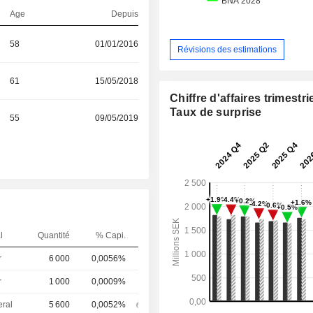
Age
Depuis
58
01/01/2016
Révisions des estimations
61
15/05/2018
Chiffre d'affaires trimestrie
Taux de surprise
55
09/05/2019
l
Quantité
% Capi.
r
6 000
0,0056%
r
1 000
0,0009%
eral
5 600
0,0052%