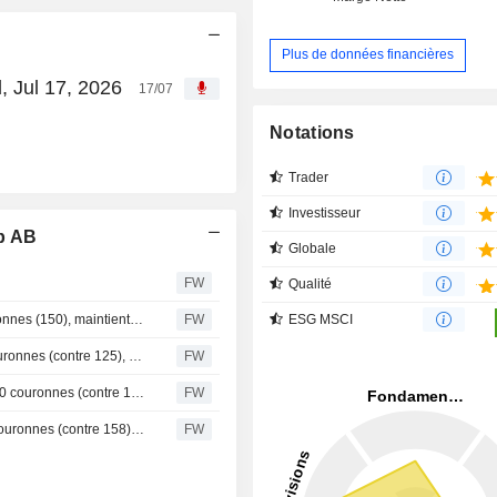
Plus de données financières
, Jul 17, 2026
17/07
Notations
Trader
Investisseur
p AB
Globale
FW
Qualité
Berenberg relève l'objectif de cours d'Alimak à 165 couronnes (150), maintient sa recommandation à l'achat
FW
ESG MSCI
BNP Paribas relève l'objectif de cours d'Alimak à 135 couronnes (contre 125), maintient son opinion neutre - BN
FW
Handelsbanken abaisse l'objectif de cours d'Alimak à 170 couronnes (contre 185), maintient sa recommandation à l'achat - BN
FW
SB1 Markets abaisse l'objectif de cours d'Alimak à 156 couronnes (contre 158), maintient sa recommandation à l'achat
FW