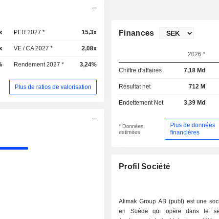
x
PER 2027 *
15,3x
Finances
x
VE / CA 2027 *
2,08x
2026 *
%
Rendement 2027 *
3,24%
Chiffre d'affaires
7,18 Md
Résultat net
712 M
Plus de ratios de valorisation
Endettement Net
3,39 Md
Plus de données
* Données
estimées
financières
Profil Société
Alimak Group AB (publ) est une soc
en Suède qui opère dans le se