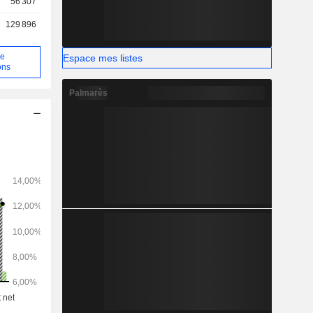
56 307
129 896
de
Espace mes listes
ons
Palmarès