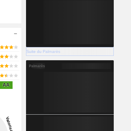
Suite du Palmarès
Palmarès
AA