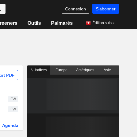
Connexion
S'abonner
reeners
Outils
Palmarès
Édition suisse
Indices
Europe
Amériques
Asie
ort PDF
FW
FW
Agenda
Secteur
Dérivés