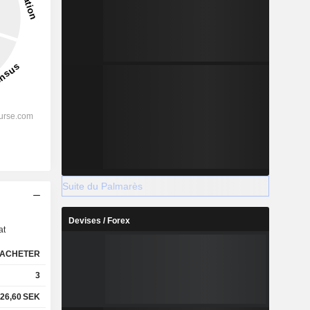
Suite du Palmarès
s
Devises / Forex
at
ACHETER
3
26,60
SEK