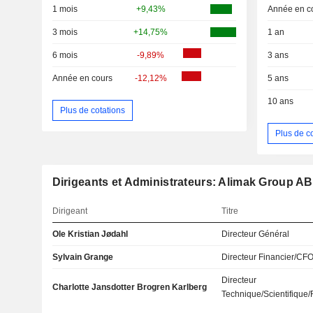
1 mois
+9,43%
Année en c
3 mois
+14,75%
1 an
6 mois
-9,89%
3 ans
Année en cours
-12,12%
5 ans
10 ans
Plus de cotations
Plus de c
Dirigeants et Administrateurs: Alimak Group AB
Dirigeant
Titre
Ole Kristian Jødahl
Directeur Général
Sylvain Grange
Directeur Financier/CF
Directeur
Charlotte Jansdotter Brogren Karlberg
Technique/Scientifique