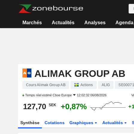
Marchés
Actualités
Analyses
Agenda
ALIMAK GROUP AB
Cours Alimak Group AB
Actions
ALIG
SE0007
Temps réel estimé
Cboe Europe
12:02:32 06/08/2026
Va
127,70
+0,87%
SEK
+
Synthèse
Cotations
Graphiques
Actualités