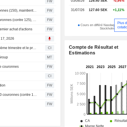
03/08/26
126.40 SEK
-0,94%
FW
31/07/26
127.60 SEK
+1,11%
Berenberg relève l'objectif de cours d'Alimak à 165 couronnes (150), maintient sa recommandation à l'achat
FW
BNP Paribas relève l'objectif de cours d'Alimak à 135 couronnes (contre 125), maintient son opinion neutre - BN
FW
Plus 
Cours en différé Nasdaq
cotati
Stockholm
remier achat d'actions
FW
l 17, 2026
Compte de Résultat et
Alimak Group AB (publ) publie ses résultats pour le deuxième trimestre et le premier semestre clos le 30 juin 2026
CI
Estimations
 Group
MT
 de couronnes
FW
CI
tion
FW
Handelsbanken abaisse l'objectif de cours d'Alimak à 170 couronnes (contre 185), maintient sa recommandation à l'achat - BN
FW
FW