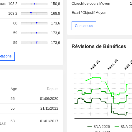
Objectif de cours Moyen
1
ours
103,2
150,8
Ecart / Objectif Moyen
103,2
168,8
60
173,6
Consensus
59
173,6
59
173,6
Révisions de Bénéfices
otations
Age
Depuis
55
01/06/2020
O
55
21/11/2022
63
01/01/2017
/R&D