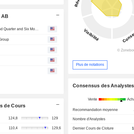
p AB
Alimak Group AB Reports Earnings Results for the Second Quarter and Six Months Ended June 30, 2026
 Group
Plus de notations
Consensus des Analyste
Vente
Ach
s de Cours
Recommandation moyenne
124,8
129
Nombre d'Analystes
110,4
129,6
Dernier Cours de Cloture
1