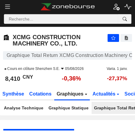
XCMG CONSTRUCTION MACHINERY CO., LTD.
8,410
¥
-0,36%
XCMG CONSTRUCTION
MACHINERY CO., LTD.
Graphique Total Return XCMG Construction Machinery Co.
Cours en clôture
Shenzhen S.E.
05/08/2026
Varia. 1 janv.
CNY
-0,36%
8,410
-27,37%
Synthèse
Cotations
Graphiques
Actualités
Soci
Analyse Technique
Graphique Statique
Graphique Total Re