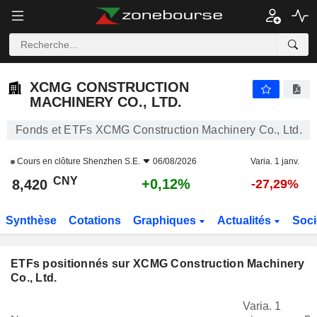
XCMG CONSTRUCTION MACHINERY CO., LTD.
8,420
¥
+0,12%
XCMG CONSTRUCTION
MACHINERY CO., LTD.
Fonds et ETFs XCMG Construction Machinery Co., Ltd.
Cours en clôture
Shenzhen S.E.
06/08/2026
Varia. 1 janv.
CNY
+0,12%
8,420
-27,29%
Synthèse
Cotations
Graphiques
Actualités
Soci
ETFs positionnés sur XCMG Construction Machinery
Co., Ltd.
Varia. 1