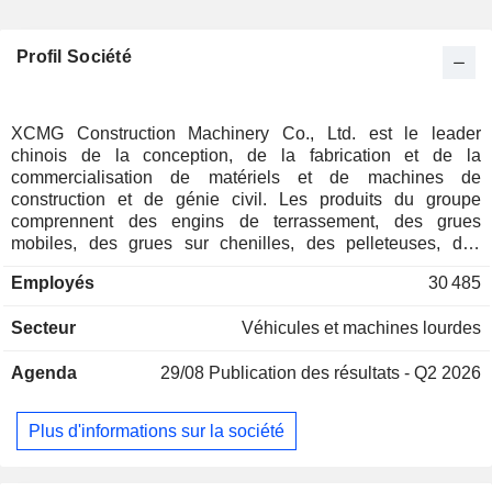
Profil Société
XCMG Construction Machinery Co., Ltd. est le leader
chinois de la conception, de la fabrication et de la
commercialisation de matériels et de machines de
construction et de génie civil. Les produits du groupe
comprennent des engins de terrassement, des grues
mobiles, des grues sur chenilles, des pelleteuses, des
bulldozers, des élévateurs, des excavateurs, des circuits et
Employés
30 485
des composants hydrauliques, etc. 91,7% du CA est réalisé
en Chine.
Secteur
Véhicules et machines lourdes
Agenda
29/08
Publication des résultats - Q2 2026
Plus d'informations sur la société