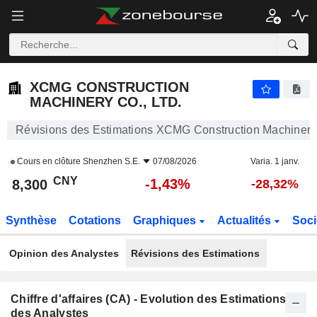
XCMG CONSTRUCTION MACHINERY CO., LTD.
8,300
¥
-1,43%
XCMG CONSTRUCTION
MACHINERY CO., LTD.
Révisions des Estimations XCMG Construction Machinery 
Cours en clôture
Shenzhen S.E.
07/08/2026
Varia. 1 janv.
CNY
-1,43%
8,300
-28,32%
Synthèse
Cotations
Graphiques
Actualités
Soci
Opinion des Analystes
Révisions des Estimations
Chiffre d'affaires (CA) - Evolution des Estimations
des Analystes