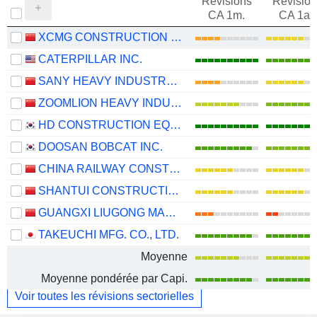
Révisions
Révision
CA 1m.
CA 1an
XCMG CONSTRUCTION MACHINERY CO., LTD.
CATERPILLAR INC.
SANY HEAVY INDUSTRY CO.,LTD
ZOOMLION HEAVY INDUSTRY SCIENCE AND TECHNOLOGY CO., LTD.
HD CONSTRUCTION EQUIPMENT CO., LTD.
DOOSAN BOBCAT INC.
CHINA RAILWAY CONSTRUCTION HEAVY INDUSTRY CORPORATION LIMITED
SHANTUI CONSTRUCTION MACHINERY CO., LTD.
GUANGXI LIUGONG MACHINERY CO., LTD.
TAKEUCHI MFG. CO., LTD.
Moyenne
Moyenne pondérée par Capi.
Voir toutes les révisions sectorielles