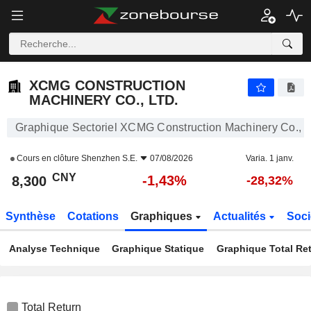
XCMG CONSTRUCTION MACHINERY CO., LTD.
8,300
¥
-1,43%
XCMG CONSTRUCTION
MACHINERY CO., LTD.
Graphique Sectoriel XCMG Construction Machinery Co., L
Cours en clôture
Shenzhen S.E.
07/08/2026
Varia. 1 janv.
CNY
-1,43%
8,300
-28,32%
Synthèse
Cotations
Graphiques
Actualités
Soci
Analyse Technique
Graphique Statique
Graphique Total Re
Total Return