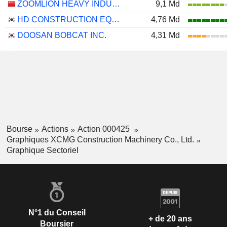
ZOOMLION HEAVY INDUSTRY SCIENCE AND TECHNOLOGY CO., LTD.
9,1 Md
HD CONSTRUCTION EQUIPMENT CO., LTD.
4,76 Md
DOOSAN BOBCAT INC.
4,31 Md
Bourse
Actions
Action 000425
Graphiques XCMG Construction Machinery Co., Ltd.
Graphique Sectoriel
N°1 du Conseil
+ de 20 ans
Boursier