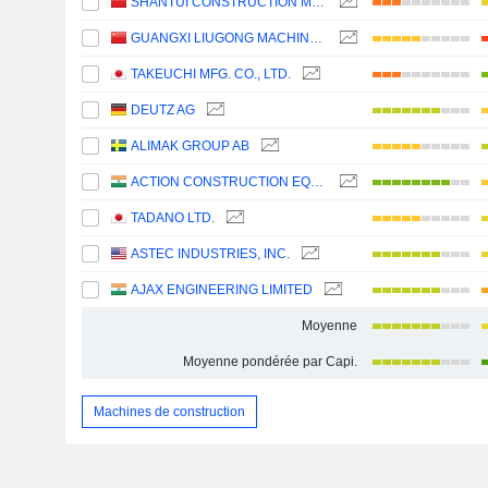
SHANTUI CONSTRUCTION MACHINERY CO., LTD.
GUANGXI LIUGONG MACHINERY CO., LTD.
TAKEUCHI MFG. CO., LTD.
DEUTZ AG
ALIMAK GROUP AB
ACTION CONSTRUCTION EQUIPMENT LIMITED
TADANO LTD.
ASTEC INDUSTRIES, INC.
AJAX ENGINEERING LIMITED
Moyenne
Moyenne pondérée par Capi.
Machines de construction