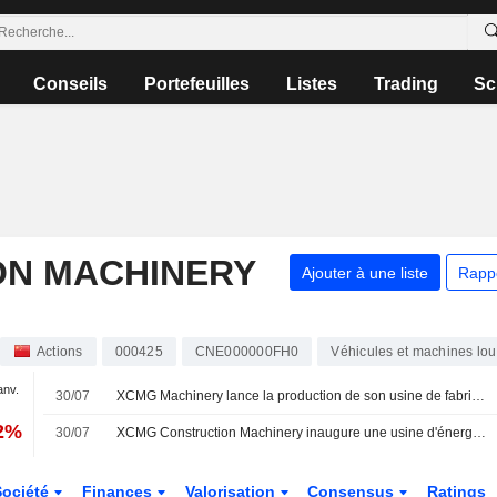
Conseils
Portefeuilles
Listes
Trading
Sc
ON MACHINERY
Ajouter à une liste
Rapp
Actions
000425
CNE000000FH0
Véhicules et machines lo
anv.
30/07
XCMG Machinery lance la production de son usine de fabrication d'énergies nouvelles en Indonésie
32%
30/07
XCMG Construction Machinery inaugure une usine d'énergies nouvelles en Indonésie
Société
Finances
Valorisation
Consensus
Ratings