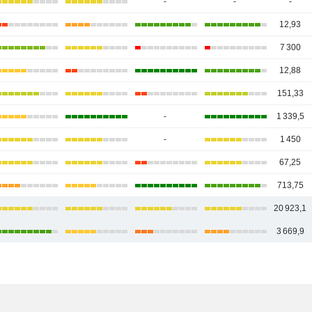
-
-
-
12,93
7 300
12,88
151,33
-
1 339,5
-
1 450
67,25
713,75
20 923,1
3 669,9