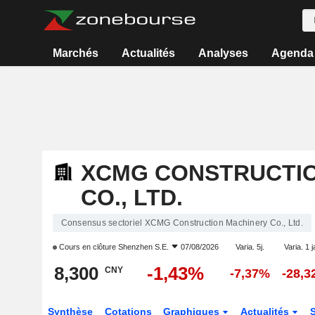
Marchés
Actualités
Analyses
Agenda
XCMG CONSTRUCTI
CO., LTD.
Consensus sectoriel XCMG Construction Machinery Co., Ltd.
Cours en clôture
Shenzhen S.E.
07/08/2026
Varia. 5j.
Varia. 1 j
8,300
-1,43%
CNY
-7,37%
-28,
Synthèse
Cotations
Graphiques
Actualités