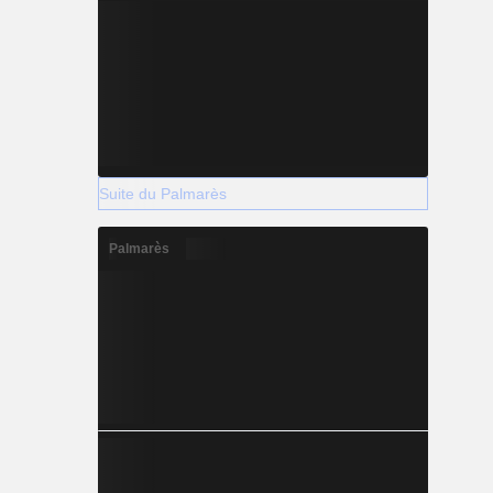
Suite du Palmarès
Palmarès