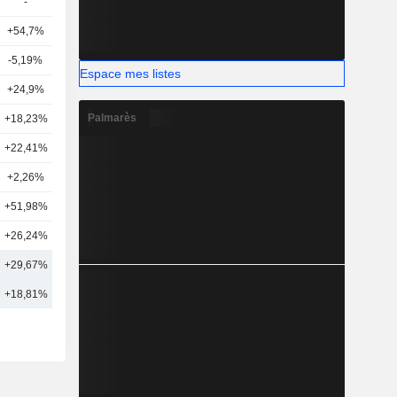
-
-
+54,7%
3
-5,19%
4
Espace mes listes
+24,9%
6
Palmarès
+18,23%
3
+22,41%
2
+2,26%
2
+51,98%
4
+26,24%
4
+29,67%
7
+18,81%
23