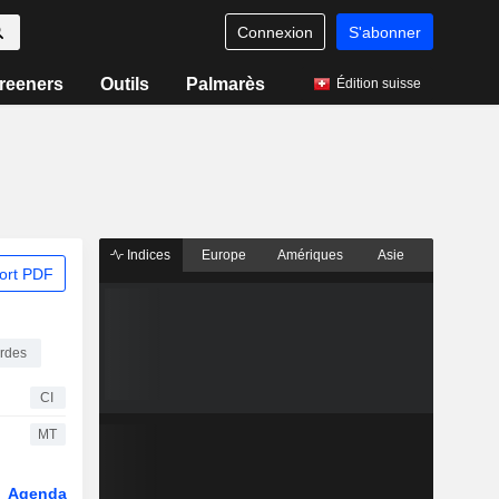
Connexion
S'abonner
reeners
Outils
Palmarès
Édition suisse
Indices
Europe
Amériques
Asie
ort PDF
urdes
CI
MT
Agenda
Secteur
Fonds et ETFs