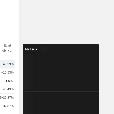
Ecart
Nbr
Ma Liste
obj. / dr
d'analystes
+49,59%
10
+15,53%
26
+31,6%
14
+45,43%
8
7
+39,87%
6
+37,87%
8