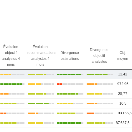
Évolution
Évolution
Divergence
objectif
recommandations
Divergence
Obj.
objectif
analystes 4
analystes 4
estimations
moyen
analystes
mois
mois
12,42
972,95
25,77
10,5
193 166,6
87 687,5