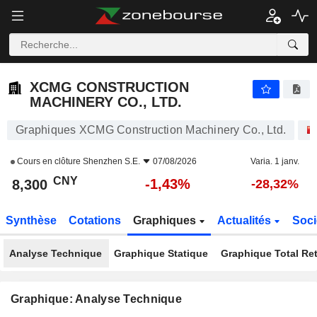
XCMG CONSTRUCTION MACHINERY CO., LTD.
8,300
¥
-1,43%
XCMG CONSTRUCTION
MACHINERY CO., LTD.
Graphiques XCMG Construction Machinery Co., Ltd.
Cours en clôture
Shenzhen S.E.
07/08/2026
Varia. 1 janv.
CNY
-1,43%
8,300
-28,32%
Synthèse
Cotations
Graphiques
Actualités
Soci
Analyse Technique
Graphique Statique
Graphique Total Re
Graphique: Analyse Technique